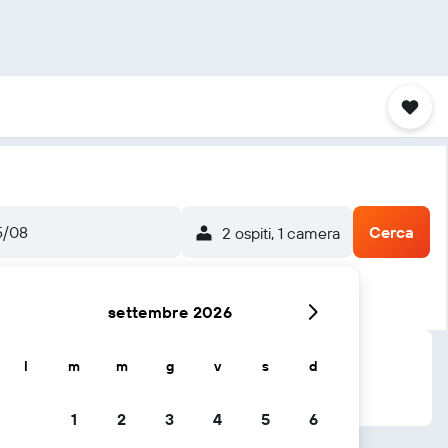
5/08
Cerca
2 ospiti, 1 camera
settembre 2026
l
m
m
g
v
s
d
1
2
3
4
5
6