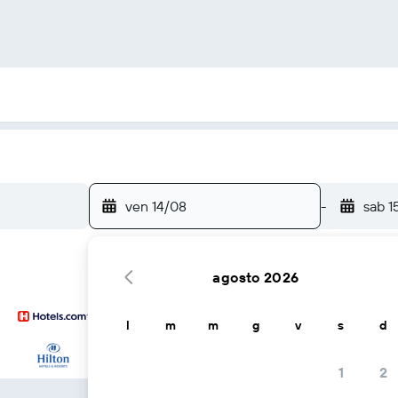
ven 14/08
-
sab 1
agosto 2026
l
m
m
g
v
s
d
...e altri
1
2