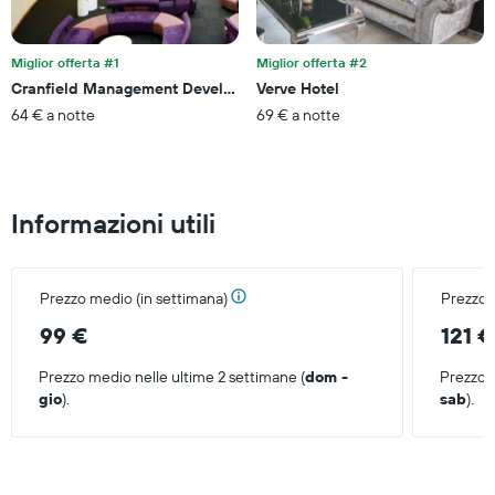
indicare
il
prezzo
Miglior offerta #1
Miglior offerta #2
medio
Cranfield Management Development Centre
Verve Hotel
di
64 € a notte
69 € a notte
una
camera
Informazioni utili
Prezzo medio (in settimana)
Prezzo 
99 €
121 €
Prezzo medio nelle ultime 2 settimane (
dom -
Prezzo m
gio
).
sab
).