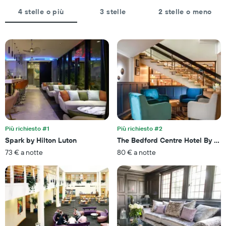
del
ha
soggiorno
4 stelle o più
3 stelle
2 stelle o meno
1
Il
asse
grafico
Y
ha
a
1
indicare
asse
il
X
prezzo
a
medio
indicare
di
il
una
numero
camera
di
per
giorni
Più richiesto #1
Più richiesto #2
questo
prima
Spark by Hilton Luton
The Bedford Centre Hotel By Acc
week-
del
end
73 € a notte
80 € a notte
soggiorno
trovato
Il
negli
grafico
ultimi
ha
3
1
giorni
asse
Y
a