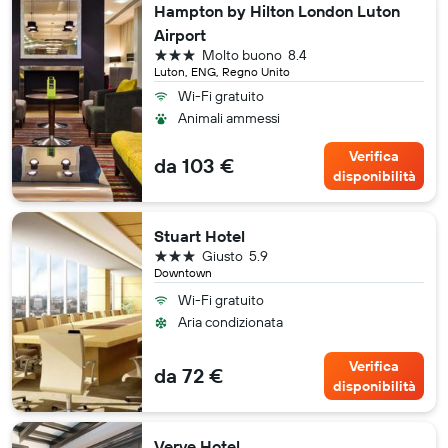
Hampton by Hilton London Luton
Airport
3 stelle
Molto buono
8.4
Luton, ENG, Regno Unito
Wi-Fi gratuito
Animali ammessi
Verifica
da 103 €
disponibilità
Stuart Hotel
3 stelle
Giusto
5.9
Downtown
Wi-Fi gratuito
Aria condizionata
Verifica
da 72 €
disponibilità
Verve Hotel