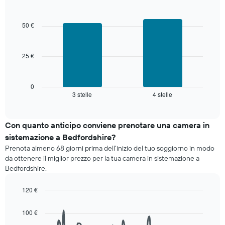
aggregato
Bar
Chart
medio
graphic.
per
chart
di
with
categoria
50 €
una
2
di
camera
bars.
stelle
Il
25 €
Il
grafico
grafico
ha
seguente
1
mostra
0
asse
3 stelle
4 stelle
il
End
X
of
prezzo
interactive
a
medio
chart
indicare
di
Con quanto anticipo conviene prenotare una camera in
le
una
sistemazione a Bedfordshire?
categorie
camera
degli
Prenota almeno 68 giorni prima dell'inizio del tuo soggiorno in modo
per
hotel
da ottenere il miglior prezzo per la tua camera in sistemazione a
questo
in
Bedfordshire.
week-
base
end
alle
120 €
trovato
stelle.
negli
Line
Chart
Il
graphic.
chart
ultimi
100 €
grafico
with
3
ha
90