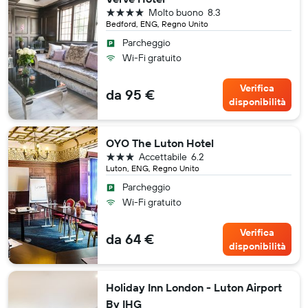
4 stelle
Molto buono
8.3
Bedford, ENG, Regno Unito
Parcheggio
Wi-Fi gratuito
Verifica
da 95 €
disponibilità
OYO The Luton Hotel
3 stelle
Accettabile
6.2
Luton, ENG, Regno Unito
Parcheggio
Wi-Fi gratuito
Verifica
da 64 €
disponibilità
Holiday Inn London - Luton Airport
By IHG