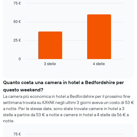
della
75 €
prezzo
settimana
Bar
medio
Chart
Il
graphic.
chart
di
grafico
with
50 €
una
2
ha
camera
bars.
1
asse
25 €
Il
X
grafico
a
seguente
indicare
mostra
0
i
3 stelle
4 stelle
il
End
giorni
of
prezzo
della
interactive
medio
chart
settimana.
di
Quanto costa una camera in hotel a Bedfordshire per
Il
una
grafico
questo weekend?
camera
presenta
La camera più economica in hotel a Bedfordshire per il prossimo fine
per
1
settimana trovata su KAYAK negli ultimi 3 giorni aveva un costo di 53 €
stasera
asse
a notte. Per le stesse date, sono state trovate camere in hotel a 3
trovato
Y
stelle a partire da 53 € a notte e camere in hotel a 4 stelle da 56 € a
negli
a
notte.
ultimi
indicare
3
il
giorni
75 €
prezzo