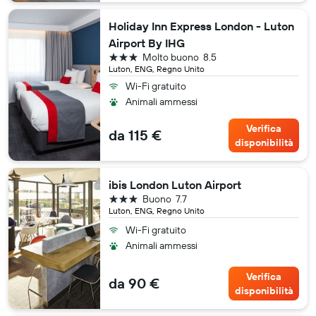
Holiday Inn Express London - Luton
Airport By IHG
3 stelle
Molto buono
8.5
Luton, ENG, Regno Unito
Wi-Fi gratuito
Animali ammessi
Verifica
da 115 €
disponibilità
ibis London Luton Airport
3 stelle
Buono
7.7
Luton, ENG, Regno Unito
Wi-Fi gratuito
Animali ammessi
Verifica
da 90 €
disponibilità