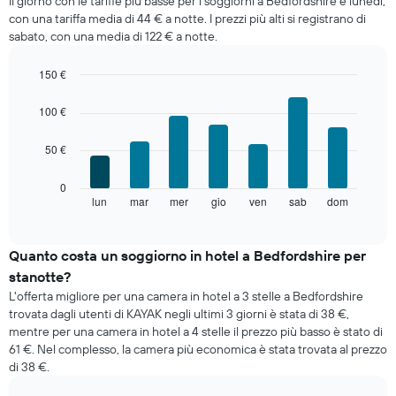
Il giorno con le tariffe più basse per i soggiorni a Bedfordshire è lunedì,
di
con una tariffa media di 44 € a notte. I prezzi più alti si registrano di
una
sabato, con una media di 122 € a notte.
camera
ogni
mese
150 €
Il
Bar
Chart
grafico
graphic.
chart
100 €
with
ha
7
1
50 €
bars.
asse
X
Il
0
a
grafico
lun
mar
mer
gio
ven
sab
dom
End
indicare
of
seguente
i
interactive
mostra
chart
mesi.
il
Quanto costa un soggiorno in hotel a Bedfordshire per
Il
prezzo
grafico
stanotte?
medio
ha
L'offerta migliore per una camera in hotel a 3 stelle a Bedfordshire
di
1
trovata dagli utenti di KAYAK negli ultimi 3 giorni è stata di 38 €,
una
asse
mentre per una camera in hotel a 4 stelle il prezzo più basso è stato di
camera
Y
61 €. Nel complesso, la camera più economica è stata trovata al prezzo
per
a
di 38 €.
ogni
indicare
giorno
il