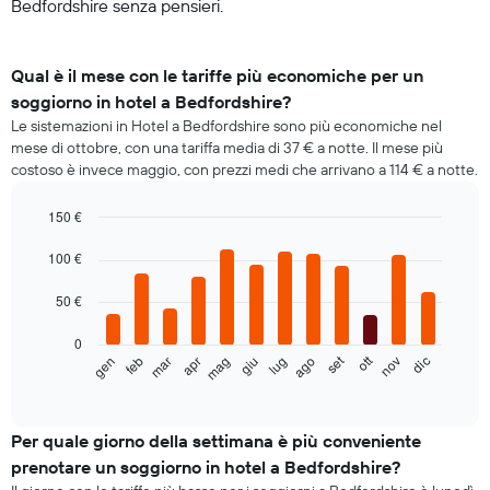
Bedfordshire senza pensieri.
Qual è il mese con le tariffe più economiche per un
soggiorno in hotel a Bedfordshire?
Le sistemazioni in Hotel a Bedfordshire sono più economiche nel
mese di ottobre, con una tariffa media di 37 € a notte. Il mese più
costoso è invece maggio, con prezzi medi che arrivano a 114 € a notte.
150 €
Bar
Chart
graphic.
100 €
chart
with
12
50 €
bars.
0
Il
ott
set
feb
mag
ago
nov
gen
apr
lug
mar
giu
dic
seguente
End
of
grafico
interactive
mostra
chart
il
Per quale giorno della settimana è più conveniente
prezzo
prenotare un soggiorno in hotel a Bedfordshire?
medio