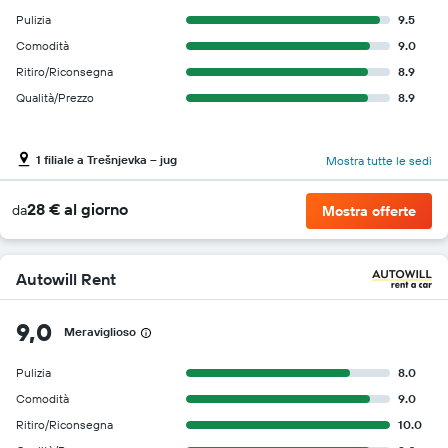
Pulizia
9.5
Comodità
9.0
Ritiro/Riconsegna
8.9
Qualità/Prezzo
8.9
1 filiale a Trešnjevka – jug
Mostra tutte le sedi
28 € al giorno
da
Mostra offerte
Autowill Rent
9,0
Meraviglioso
Pulizia
8.0
Comodità
9.0
Ritiro/Riconsegna
10.0