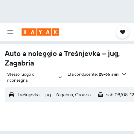
Auto a noleggio a Trešnjevka – jug,
Zagabria
Stesso luogo di 
Età conducente:
25-65 anni
riconsegna
Trešnjevka – jug - Zagabria, Croazia
sab 08/08
1