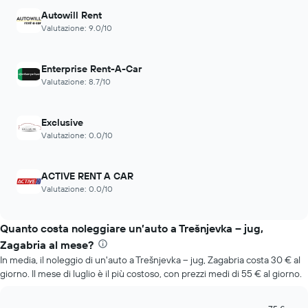
alla
Autowill Rent
data
Valutazione: 9.0/10
della
prenotazione
Il
Enterprise Rent-A-Car
grafico
Valutazione: 8.7/10
ha
1
asse
Exclusive
X
a
Valutazione: 0.0/10
indicare
il
numero
ACTIVE RENT A CAR
di
Valutazione: 0.0/10
giorni
prima
della
Quanto costa noleggiare un’auto a Trešnjevka – jug,
prenotazione
Zagabria al mese?
Il
In media, il noleggio di un'auto a Trešnjevka – jug, Zagabria costa 30 € al
grafico
giorno. Il mese di luglio è il più costoso, con prezzi medi di 55 € al giorno.
ha
1
asse