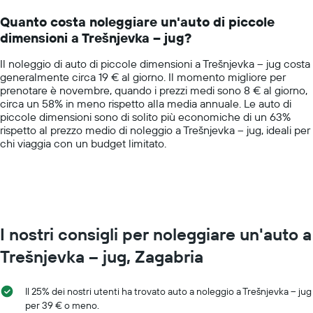
un
14
giorno
Quanto costa noleggiare un'auto di piccole
categories.
dimensioni a Trešnjevka – jug?
The
chart
Il noleggio di auto di piccole dimensioni a Trešnjevka – jug costa
has
generalmente circa 19 € al giorno. Il momento migliore per
1
prenotare è novembre, quando i prezzi medi sono 8 € al giorno,
Y
circa un 58% in meno rispetto alla media annuale. Le auto di
axis
piccole dimensioni sono di solito più economiche di un 63%
displaying
rispetto al prezzo medio di noleggio a Trešnjevka – jug, ideali per
values.
chi viaggia con un budget limitato.
Range:
0
to
75.
I nostri consigli per noleggiare un'auto a
Trešnjevka – jug, Zagabria
Il 25% dei nostri utenti ha trovato auto a noleggio a Trešnjevka – jug
per 39 € o meno.