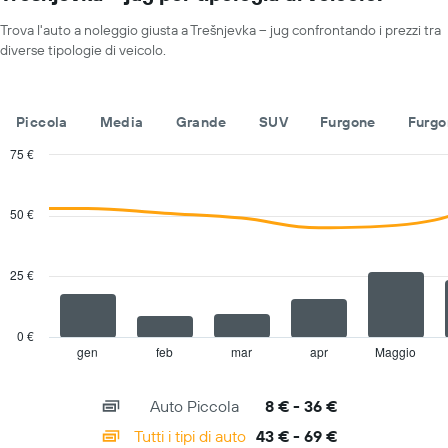
1
asse
Trova l'auto a noleggio giusta a Trešnjevka – jug confrontando i prezzi tra
X
diverse tipologie di veicolo.
a
indicare
i
mesi
Piccola
Media
Grande
SUV
Furgone
Furgo
dell'anno
Il
75 €
grafico
Combination
Chart
ha
graphic.
chart
with
1
50 €
2
asse
data
Y
series.
a
25 €
indicare
The
il
chart
prezzo
has
0 €
medio
1
gen
feb
mar
apr
Maggio
End
di
of
X
un'auto
interactive
axis
chart
a
Auto Piccola
8 € - 36 €
displaying
noleggio
categories.
Tutti i tipi di auto
43 € - 69 €
per
Range: