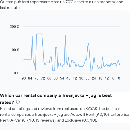
Questo può farti risparmiare circa un 70% rispetto a una prenotazione
last minute.
200 €
Line
Chart
graphic.
chart
with
91
data
100 €
points.
Il
grafico
seguente
0 €
mostra
90
84
78
72
66
60
54
48
42
36
30
24
18
12
6
0
End
of
come
interactive
il
chart
prezzo
Which car rental company a Trešnjevka – jug is best
di
rated?
un'auto
Based on ratings and reviews from real users on KAYAK, the best car
a
rental companies a Trešnjevka – jug are Autowill Rent (9.0/10), Enterprise
noleggio
Rent-A-Car (8.7/10, 13 reviews), and Exclusive (0.0/10).
cambi
avvicinandosi