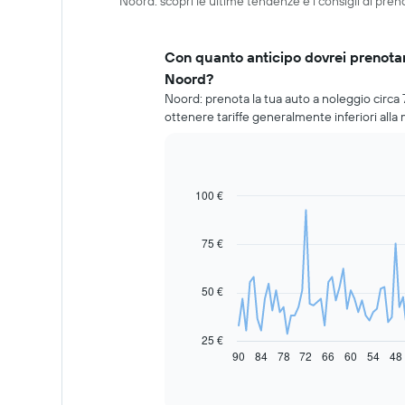
Noord: scopri le ultime tendenze e i consigli di pren
Con quanto anticipo dovrei prenotar
Noord?
Noord: prenota la tua auto a noleggio circa 
ottenere tariffe generalmente inferiori alla
100 €
Line
Chart
graphic.
chart
with
91
75 €
data
points.
50 €
Il
grafico
seguente
25 €
mostra
90
84
78
72
66
60
54
48
End
of
come
interactive
il
chart