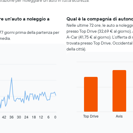
otazione per noleggiare un’auto in tutta sicurezza.
e un’auto a noleggio a
Qual è la compagnia di auton
Nelle ultime 72 ore, le auto a noleg
presso Top Drive (32,69 € al giorno),
77 giorni prima della partenza per
A-Car (41,75 € al giorno). L’offerta d
 media.
trovata presso Top Drive, Occidental
della città).
Bar
Chart
graphic.
chart
with
4
bars.
Il
grafico
seguente
mostra
Top Drive
Avis
42
36
30
24
18
12
6
0
le
End
of
quattro
interactive
società
chart