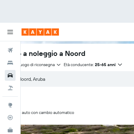
Voli
Auto a noleggio a Noord
Hotel
Stesso luogo di riconsegna
Età conducente:
25-65 anni
Auto
Pacchetti vacanze
Explore
Solo auto con cambio automatico
Tracker voli
KAYAK Business
NOVITÀ