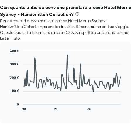
mostra
chart
mesi.
il
Con quanto anticipo conviene prenotare presso Hotel Morris
Il
prezzo
grafico
Sydney - Handwritten Collection?
medio
ha
Per ottenere il prezzo migliore presso Hotel Morris Sydney -
di
1
Handwritten Collection, prenota circa 3 settimane prima del tuo viaggio.
una
asse
Questo può farti risparmiare circa un 53%:% rispetto a una prenotazione
camera
Y
last minute.
per
a
ogni
indicare
giorno
400 €
il
della
Line
Chart
prezzo
settimana
graphic.
chart
medio
300 €
with
Il
di
90
grafico
una
data
200 €
ha
camera
points.
1
asse
100 €
Il
X
seguente
a
grafico
0
indicare
mostra
90
60
30
End
i
of
come
giorni
interactive
cambia
chart
della
il
settimana.
prezzo