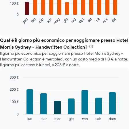
12
100 €
bars.
0
Il
set
ott
feb
mag
ago
nov
mar
giu
dic
gen
apr
lug
seguente
End
of
grafico
interactive
mostra
chart
il
Qual è il giorno più economico per soggiornare presso Hotel
prezzo
Morris Sydney - Handwritten Collection?
medio
Il giorno più economico per soggiornare presso Hotel Morris Sydney -
di
Handwritten Collection è mercoledì, con un costo medio di 113 € a notte.
una
Il giorno più costoso è lunedì, a 206 € a notte.
camera
ogni
mese
300 €
Il
Bar
Chart
grafico
graphic.
chart
200 €
with
ha
7
1
100 €
bars.
asse
X
Il
0
a
grafico
lun
mar
mer
gio
ven
sab
dom
End
indicare
of
seguente
i
interactive