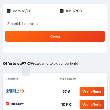
dom 16/08
-
lun 17/08
2 ospiti, 1 camera
Cerca
Offerte da
97 €
/
Prezzo a notte più conveniente
Fornitore
Totale a notte
97 €
Vedi offerta
109 €
Vedi offerta