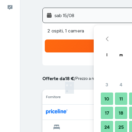
Commenti
sab 15/08
2 ospiti, 1 camera
l
m
Offerte da
18 €
/
Prezzo a notte più conveniente
3
4
Fornitore
10
11
17
18
24
25