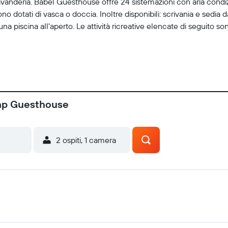
 lavanderia. Babel Guesthouse offre 24 sistemazioni con aria cond
no dotati di vasca o doccia. Inoltre disponibili: scrivania e sedia d
o una piscina all'aperto. Le attività ricreative elencate di seguito so
eap Guesthouse
2 ospiti, 1 camera