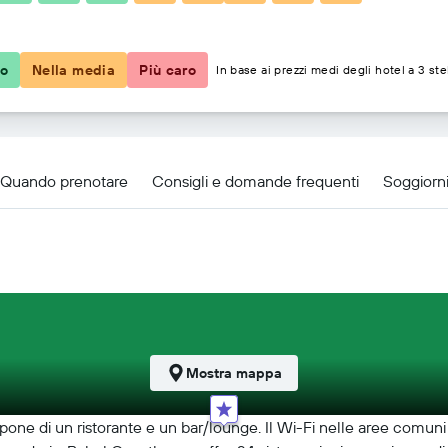
21 €
co
Nella media
Più caro
In base ai prezzi medi degli hotel a 3 ste
house
Quando prenotare
Consigli e domande frequenti
Soggiorni
Mostra mappa
spone di un ristorante e un bar/lounge. Il Wi-Fi nelle aree comuni è