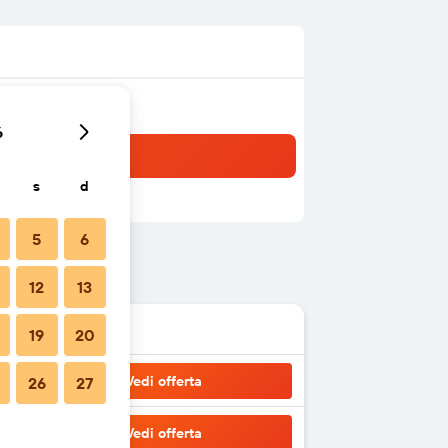
6
s
d
5
6
12
13
19
20
Vedi offerta
26
27
Vedi offerta