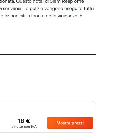
izionata. Questo hotel di Siem Reap offre
a scrivania. Le pulizie vengono eseguite tutti i
no disponibili in loco o nelle vicinanze. È
18 €
Mostra prezzi
a notte con IVA