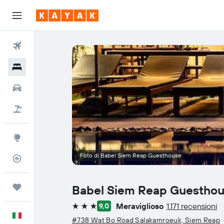
Voli
Hotel
Auto
Pacchetti vacanze
Explore
Foto di Babel Siem Reap Guesthouse
Tracker voli
Trips
Babel Siem Reap Guestho
Meraviglioso
1.171 recensioni
9,0
3 stelle
Italiano
#738 Wat Bo Road Salakamroeuk, Siem Reap