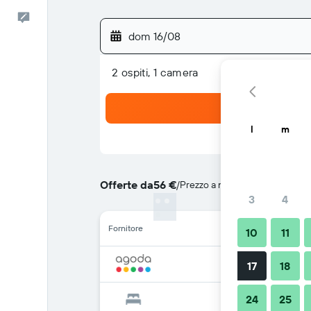
Commenti
dom 16/08
2 ospiti, 1 camera
l
m
Offerte da
56 €
/
Prezzo a notte più convenient
3
4
Fornitore
10
11
17
18
24
25