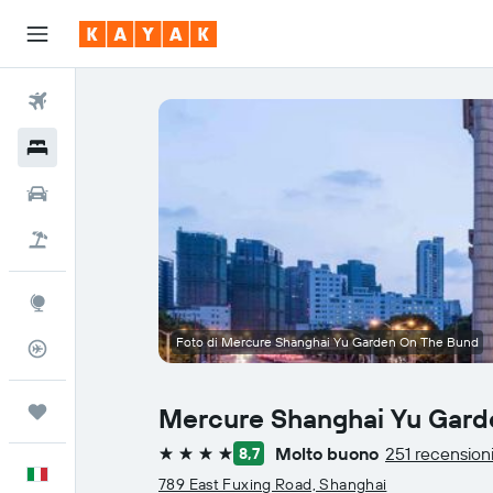
Voli
Hotel
Auto
Pacchetti vacanze
Explore
Foto di Mercure Shanghai Yu Garden On The Bund
Tracker voli
Trips
Mercure Shanghai Yu Gard
Molto buono
251 recension
8,7
4 stelle
Italiano
789 East Fuxing Road, Shanghai