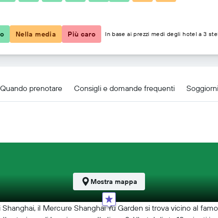
65 €
co
Nella media
Più caro
In base ai prezzi medi degli hotel a 3 ste
 Garden On The Bund
Quando prenotare
Consigli e domande frequenti
Soggiorni
Mostra mappa
 Shanghai, il Mercure Shanghai Yu Garden si trova vicino al famoso