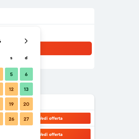
6
s
d
5
6
12
13
19
20
Vedi offerta
26
27
Vedi offerta