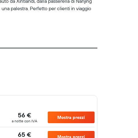
auto da Xintiandi, dalla passerella di Nanjing
na palestra. Perfetto per clienti in viaggio
56 €
Mostra prezzi
a notte con IVA
65 €
Mostra prezzi