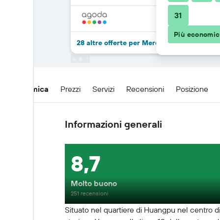
31
Più economi
28 altre offerte per Mercure Shanghai Yu
Panoramica
Prezzi
Servizi
Recensioni
Posizione
Informazioni generali
8,7
Molto buono
251 recensioni
Situato nel quartiere di Huangpu nel centro di