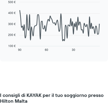
ogni
500 €
indicare
giorno
Line
Chart
il
della
graphic.
chart
prezzo
400 €
with
settimana
medio
90
Il
di
data
300 €
grafico
una
points.
ha
camera
1
200 €
Il
asse
seguente
X
grafico
100 €
a
mostra
90
60
30
End
indicare
of
come
interactive
i
cambia
chart
giorni
il
della
prezzo
settimana.
di
Il
una
grafico
camera
presenta
mano
1
a
asse
I consigli di KAYAK per il tuo soggiorno presso
mano
Y
che
Hilton Malta
a
ci
indicare