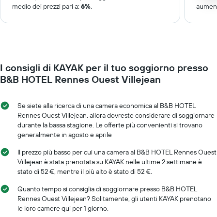
medio dei prezzi pari a:
6%
.
aument
I consigli di KAYAK per il tuo soggiorno presso
B&B HOTEL Rennes Ouest Villejean
Se siete alla ricerca di una camera economica al B&B HOTEL
Rennes Ouest Villejean, allora dovreste considerare di soggiornare
durante la bassa stagione. Le offerte più convenienti si trovano
generalmente in agosto e aprile
Il prezzo più basso per cui una camera al B&B HOTEL Rennes Ouest
Villejean è stata prenotata su KAYAK nelle ultime 2 settimane è
stato di 52 €, mentre il più alto è stato di 52 €.
Quanto tempo si consiglia di soggiornare presso B&B HOTEL
Rennes Ouest Villejean? Solitamente, gli utenti KAYAK prenotano
le loro camere qui per 1 giorno.