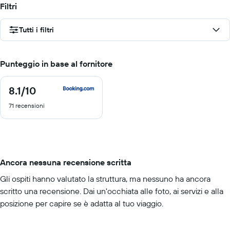
Filtri
Tutti i filtri
Punteggio in base al fornitore
8.1
/10
8.1
di
71 recensioni
10
Ancora nessuna recensione scritta
Gli ospiti hanno valutato la struttura, ma nessuno ha ancora
scritto una recensione. Dai un'occhiata alle foto, ai servizi e alla
posizione per capire se è adatta al tuo viaggio.