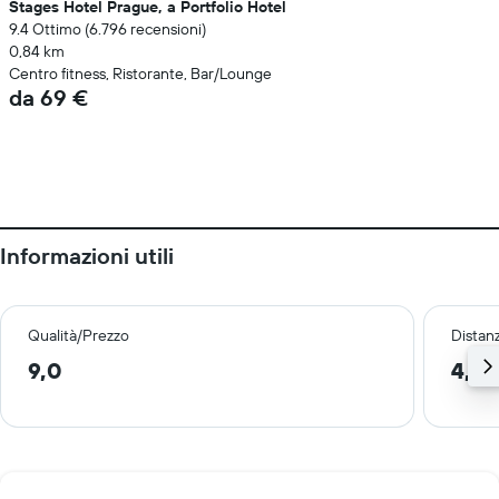
Stages Hotel Prague, a Portfolio Hotel
9.4 Ottimo (6.796 recensioni)
0,84 km
Centro fitness, Ristorante, Bar/Lounge
da 69 €
Informazioni utili
Qualità/Prezzo
Distan
9,0
4,9 