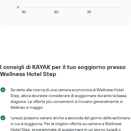
seguente
X
grafico
0
a
mostra
90
60
30
End
indicare
of
come
interactive
i
cambia
chart
giorni
il
della
prezzo
settimana.
di
Il
una
grafico
camera
presenta
mano
1
a
asse
I consigli di KAYAK per il tuo soggiorno presso
mano
Y
che
Wellness Hotel Step
a
ci
indicare
si
il
avvicina
Se siete alla ricerca di una camera economica al Wellness Hotel
prezzo
alla
Step, allora dovreste considerare di soggiornare durante la bassa
medio
data
stagione. Le offerte più convenienti si trovano generalmente in
di
del
febbraio e maggio
una
soggiorno
camera
Il
I prezzi possono variare anche a seconda del giorno della settimana
grafico
in cui si soggiorna. Per le migliori offerte su camere a Wellness
ha
Hotel Step, programmate di soggiornare in un giorno lunedì o