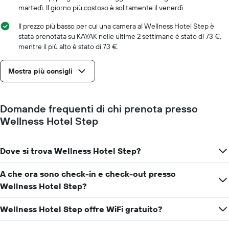
1
martedì. Il giorno più costoso è solitamente il venerdì.
asse
X
Il prezzo più basso per cui una camera al Wellness Hotel Step è
a
stata prenotata su KAYAK nelle ultime 2 settimane è stato di 73 €,
indicare
mentre il più alto è stato di 73 €.
il
numero
Mostra più consigli
di
giorni
prima
del
Domande frequenti di chi prenota presso
soggiorno
Wellness Hotel Step
Il
grafico
ha
1
Dove si trova Wellness Hotel Step?
asse
Y
A che ora sono check-in e check-out presso
a
Wellness Hotel Step?
indicare
il
prezzo
Wellness Hotel Step offre WiFi gratuito?
medio
di