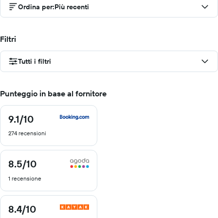
Ordina per
:
Più recenti
Filtri
Tutti i filtri
Punteggio in base al fornitore
9.1
/10
9.1
di
274 recensioni
10
8.5
/10
8.5
di
1 recensione
10
8.4
/10
8.4
di