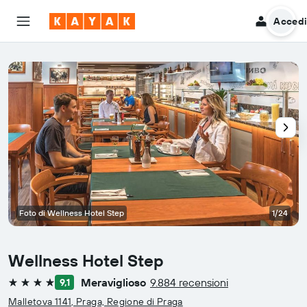
Acced
Foto di Wellness Hotel Step
1/24
Wellness Hotel Step
Meraviglioso
9.884 recensioni
9,1
4 stelle
Malletova 1141, Praga, Regione di Praga