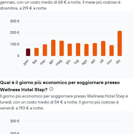
gennaio, con un costo medio di 68 € a notte. Il mese più costoso è
dicembre, a 219 € a notte.
300 €
Bar
Chart
graphic.
200 €
chart
with
12
100 €
bars.
0
Il
set
ott
feb
mag
ago
nov
mar
giu
dic
gen
apr
lug
seguente
End
of
grafico
interactive
mostra
chart
il
Qual è il giorno più economico per soggiornare presso
prezzo
Wellness Hotel Step?
medio
Il giorno più economico per soggiornare presso Wellness Hotel Step è
di
lunedì, con un costo medio di 54 € a notte. Il giorno più costoso è
una
venerdì, a 193 € a notte.
camera
ogni
mese
300 €
Il
Bar
Chart
grafico
graphic.
chart
200 €