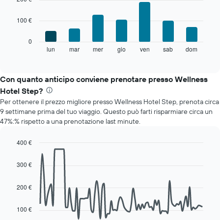
with
ha
7
1
100 €
bars.
asse
X
Il
0
a
grafico
lun
mar
mer
gio
ven
sab
dom
End
indicare
of
seguente
i
interactive
mostra
chart
mesi.
il
Con quanto anticipo conviene prenotare presso Wellness
Il
prezzo
grafico
Hotel Step?
medio
ha
Per ottenere il prezzo migliore presso Wellness Hotel Step, prenota circa
di
1
9 settimane prima del tuo viaggio. Questo può farti risparmiare circa un
una
asse
47%:% rispetto a una prenotazione last minute.
camera
Y
per
a
ogni
400 €
indicare
giorno
Line
Chart
il
della
graphic.
chart
prezzo
300 €
with
settimana
medio
90
Il
di
data
200 €
grafico
una
points.
ha
camera
1
100 €
Il
asse