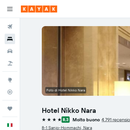
Voli
Hotel
Auto
Pacchetti vacanze
Explore
Foto di Hotel Nikko Nara
Tracker voli
Trips
Hotel Nikko Nara
Molto buono
4.791 recensio
8,3
4 stelle
Italiano
8-1 Sanjo-Hommachi, Nara