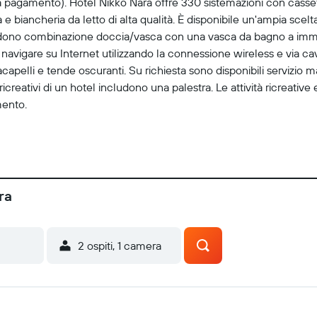
a pagamento). Hotel Nikko Nara offre 330 sistemazioni con cassef
 e biancheria da letto di alta qualità. È disponibile un'ampia scel
cludono combinazione doccia/vasca con una vasca da bagno a immer
i navigare su Internet utilizzando la connessione wireless e via cav
apelli e tende oscuranti. Su richiesta sono disponibili servizio m
i ricreativi di un hotel includono una palestra. Le attività ricreativ
mento.
ra
2 ospiti, 1 camera