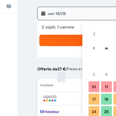
Commenti
ven 14/08
2 ospiti, 1 camera
l
m
Offerte da
37 €
/
Prezzo a notte più convenient
3
4
Fornitore
10
11
17
18
24
25