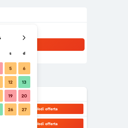
6
s
d
5
6
12
13
19
20
Vedi offerta
26
27
Vedi offerta