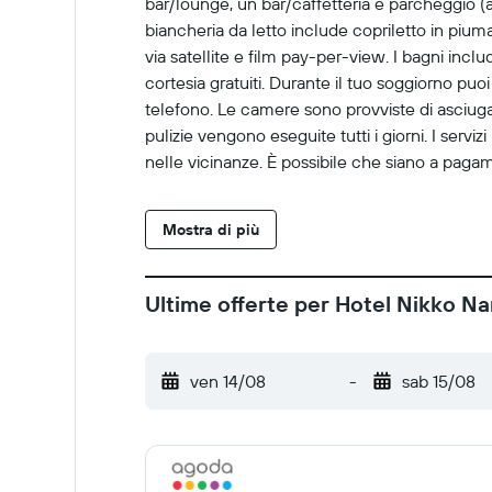
bar/lounge, un bar/caffetteria e parcheggio (
biancheria da letto include copriletto in piuma
via satellite e film pay-per-view. I bagni in
cortesia gratuiti. Durante il tuo soggiorno puo
telefono. Le camere sono provviste di asciugac
pulizie vengono eseguite tutti i giorni. I serviz
nelle vicinanze. È possibile che siano a paga
Mostra di più
Ultime offerte per Hotel Nikko Na
ven 14/08
-
sab 15/08