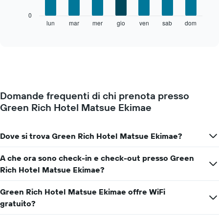
X
Il
0
a
grafico
lun
mar
mer
gio
ven
sab
dom
End
indicare
of
seguente
i
interactive
mostra
chart
mesi.
il
Il
prezzo
grafico
medio
ha
di
1
una
asse
Domande frequenti di chi prenota presso
camera
Y
Green Rich Hotel Matsue Ekimae
per
a
ogni
indicare
giorno
il
della
Dove si trova Green Rich Hotel Matsue Ekimae?
prezzo
settimana
medio
Il
di
A che ora sono check-in e check-out presso Green
grafico
una
Rich Hotel Matsue Ekimae?
ha
camera
1
asse
Green Rich Hotel Matsue Ekimae offre WiFi
X
gratuito?
a
indicare