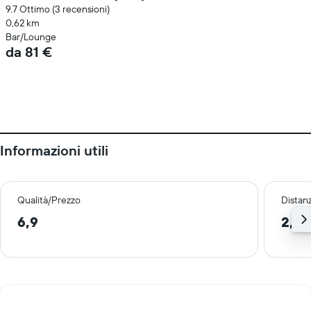
9.7 Ottimo (3 recensioni)
0,62 km
Bar/Lounge
da 81 €
Informazioni utili
Qualità/Prezzo
Distan
6,9
2,3 