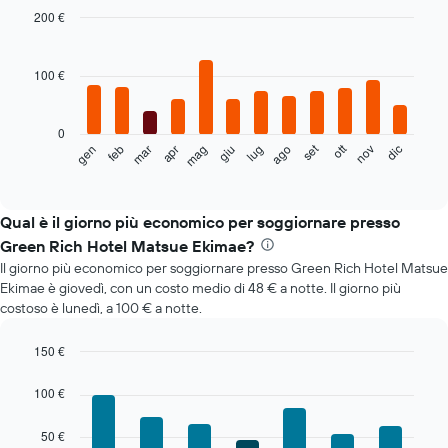
200 €
Bar
Chart
graphic.
chart
with
100 €
12
bars.
0
Il
set
ott
feb
mag
ago
nov
mar
giu
dic
gen
apr
lug
seguente
End
of
grafico
interactive
mostra
chart
il
Qual è il giorno più economico per soggiornare presso
prezzo
Green Rich Hotel Matsue Ekimae?
medio
Il giorno più economico per soggiornare presso Green Rich Hotel Matsue
di
Ekimae è giovedì, con un costo medio di 48 € a notte. Il giorno più
una
costoso è lunedì, a 100 € a notte.
camera
ogni
mese
150 €
Il
Bar
Chart
grafico
graphic.
chart
100 €
with
ha
7
1
50 €
bars.
asse