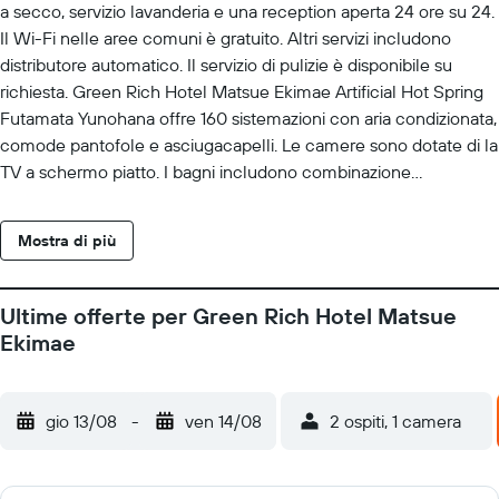
a secco, servizio lavanderia e una reception aperta 24 ore su 24.
Il Wi-Fi nelle aree comuni è gratuito. Altri servizi includono
distributore automatico. Il servizio di pulizie è disponibile su
richiesta. Green Rich Hotel Matsue Ekimae Artificial Hot Spring
Futamata Yunohana offre 160 sistemazioni con aria condizionata,
comode pantofole e asciugacapelli. Le camere sono dotate di la
TV a schermo piatto. I bagni includono combinazione
doccia/vasca con una vasca da bagno a immersione totale,
bidet e set di cortesia gratuiti. Questo hotel di Matsue offre
Mostra di più
accesso wireless a Internet gratuito. Le pulizie vengono
eseguite servizio di pulizie su richiesta.
Ultime offerte per Green Rich Hotel Matsue
Ekimae
gio 13/08
-
ven 14/08
2 ospiti, 1 camera