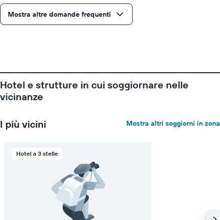
i
Mostra altre domande frequenti
giorni
della
settimana.
Il
grafico
presenta
1
asse
Hotel e strutture in cui soggiornare nelle
Y
vicinanze
a
indicare
il
I più vicini
Mostra altri soggiorni in zona
prezzo
medio
di
Hotel a 3 stelle
una
camera