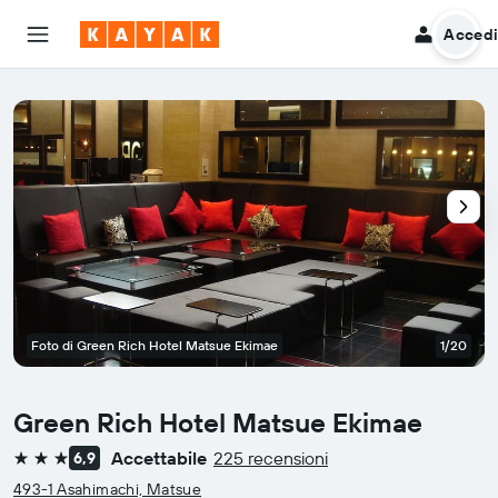
Acced
Foto di Green Rich Hotel Matsue Ekimae
1/20
Green Rich Hotel Matsue Ekimae
Accettabile
225 recensioni
6,9
3 stelle
493-1 Asahimachi, Matsue