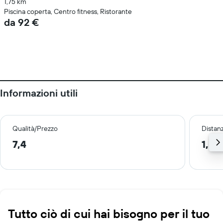
1,75 km
Piscina coperta, Centro fitness, Ristorante
da 92 €
Informazioni utili
Qualità/Prezzo
Distan
7,4
1,5 
Tutto ciò di cui hai bisogno per il tuo