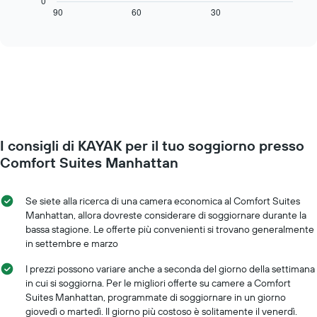
0
a
mostra
90
60
30
End
indicare
of
come
interactive
i
cambia
chart
giorni
il
della
prezzo
settimana.
di
Il
una
grafico
camera
presenta
mano
1
a
asse
I consigli di KAYAK per il tuo soggiorno presso
mano
Y
che
Comfort Suites Manhattan
a
ci
indicare
si
il
avvicina
Se siete alla ricerca di una camera economica al Comfort Suites
prezzo
alla
Manhattan, allora dovreste considerare di soggiornare durante la
medio
data
bassa stagione. Le offerte più convenienti si trovano generalmente
di
del
in settembre e marzo
una
soggiorno
camera
Il
I prezzi possono variare anche a seconda del giorno della settimana
grafico
in cui si soggiorna. Per le migliori offerte su camere a Comfort
ha
Suites Manhattan, programmate di soggiornare in un giorno
1
giovedì o martedì. Il giorno più costoso è solitamente il venerdì.