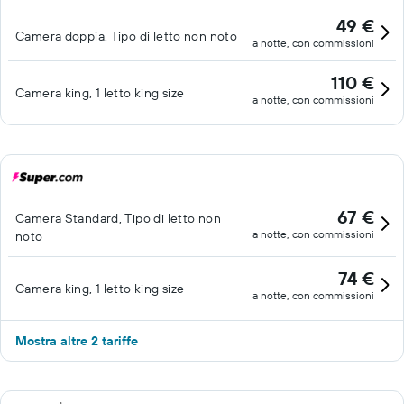
possono accedere a la piscina e la palestra senza la
49 €
Camera doppia, Tipo di letto non noto
supervisione di un adulto. Le attività ricreative elencate di
a notte, con commissioni
seguito sono disponibili in loco o nelle vicinanze. È possibile che
110 €
siano a pagamento.
Camera king, 1 letto king size
a notte, con commissioni
67 €
Camera Standard, Tipo di letto non
a notte, con commissioni
noto
74 €
Camera king, 1 letto king size
a notte, con commissioni
Mostra altre 2 tariffe