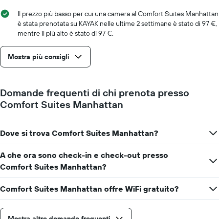
asse
X
Il prezzo più basso per cui una camera al Comfort Suites Manhattan
a
è stata prenotata su KAYAK nelle ultime 2 settimane è stato di 97 €,
indicare
mentre il più alto è stato di 97 €.
il
numero
Mostra più consigli
di
giorni
prima
del
Domande frequenti di chi prenota presso
soggiorno
Comfort Suites Manhattan
Il
grafico
ha
1
Dove si trova Comfort Suites Manhattan?
asse
Y
A che ora sono check-in e check-out presso
a
Comfort Suites Manhattan?
indicare
il
prezzo
Comfort Suites Manhattan offre WiFi gratuito?
medio
di
una
Mostra altre domande frequenti