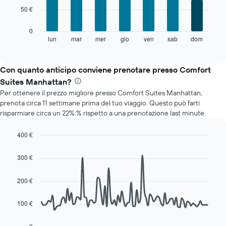
7
1
50 €
bars.
asse
X
Il
0
a
grafico
lun
mar
mer
gio
ven
sab
dom
End
indicare
of
seguente
i
interactive
mostra
chart
mesi.
il
Con quanto anticipo conviene prenotare presso Comfort
Il
prezzo
grafico
Suites Manhattan?
medio
ha
Per ottenere il prezzo migliore presso Comfort Suites Manhattan,
di
1
prenota circa 11 settimane prima del tuo viaggio. Questo può farti
una
asse
risparmiare circa un 22%:% rispetto a una prenotazione last minute.
camera
Y
per
a
ogni
400 €
indicare
giorno
Line
Chart
il
della
graphic.
chart
prezzo
300 €
with
settimana
medio
90
Il
di
data
200 €
grafico
una
points.
ha
camera
1
100 €
Il
asse
seguente
X
grafico