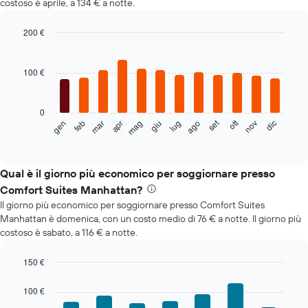
costoso è aprile, a 134 € a notte.
200 €
Bar
Chart
graphic.
chart
with
100 €
12
bars.
0
Il
set
ott
feb
mag
ago
nov
mar
giu
dic
gen
apr
lug
seguente
End
of
grafico
interactive
mostra
chart
il
Qual è il giorno più economico per soggiornare presso
prezzo
Comfort Suites Manhattan?
medio
Il giorno più economico per soggiornare presso Comfort Suites
di
Manhattan è domenica, con un costo medio di 76 € a notte. Il giorno più
una
costoso è sabato, a 116 € a notte.
camera
ogni
mese
150 €
Il
Bar
Chart
grafico
graphic.
chart
100 €
with
ha