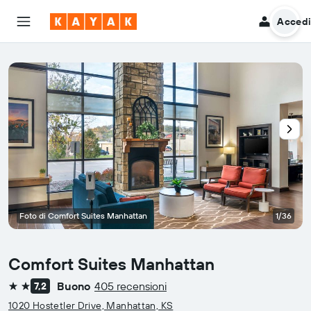
Acced
Foto di Comfort Suites Manhattan
1/36
Comfort Suites Manhattan
Buono
405 recensioni
7,2
2 stelle
1020 Hostetler Drive, Manhattan, KS