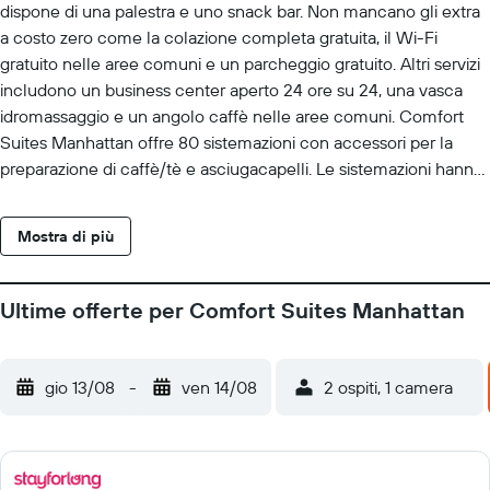
dispone di una palestra e uno snack bar. Non mancano gli extra
a costo zero come la colazione completa gratuita, il Wi-Fi
gratuito nelle aree comuni e un parcheggio gratuito. Altri servizi
includono un business center aperto 24 ore su 24, una vasca
idromassaggio e un angolo caffè nelle aree comuni. Comfort
Suites Manhattan offre 80 sistemazioni con accessori per la
preparazione di caffè/tè e asciugacapelli. Le sistemazioni hanno
salotto separato e sono arredate con un divano letto
matrimoniale. I letti hanno materassi a doppio strato. I televisori
Mostra di più
trasmettono canali premium via cavo. Gli ospiti possono
usufruire dei seguenti servizi in camera: frigorifero e microonde. I
bagni sono dotati di combinazione doccia/vasca e set di cortesia
Ultime offerte per Comfort Suites Manhattan
gratuiti. Questo hotel di Manhattan offre accesso gratuito a
Internet, in modalità wireless e via cavo. Le dotazioni business
comprendono scrivania e sedia da scrivania; chiamate urbane
gio 13/08
-
ven 14/08
2 ospiti, 1 camera
gratuite (potrebbero essere previste restrizioni). Le pulizie
vengono eseguite tutti i giorni. Sono presenti una piscina
coperta e una vasca idromassaggio. I servizi ricreativi
comprendono anche una palestra. I minori di 16 anni non