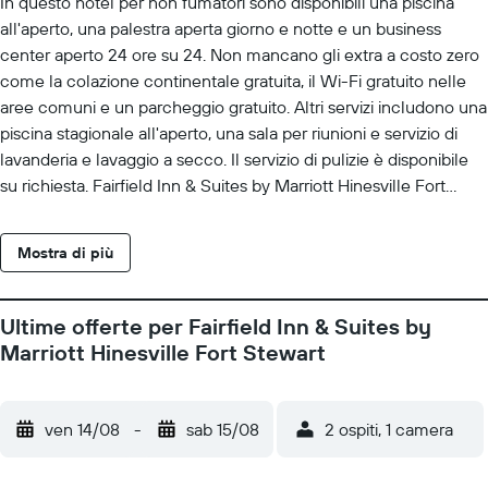
In questo hotel per non fumatori sono disponibili una piscina
all'aperto, una palestra aperta giorno e notte e un business
center aperto 24 ore su 24. Non mancano gli extra a costo zero
come la colazione continentale gratuita, il Wi-Fi gratuito nelle
aree comuni e un parcheggio gratuito. Altri servizi includono una
piscina stagionale all'aperto, una sala per riunioni e servizio di
lavanderia e lavaggio a secco. Il servizio di pulizie è disponibile
su richiesta. Fairfield Inn & Suites by Marriott Hinesville Fort
Stewart offre 81 sistemazioni con accessori per la preparazione
di caffè/tè e asciugacapelli. I letti sono preparati con biancheria
Mostra di più
da letto di alta qualità. La TV a schermo piatto con canali
premium via cavo. Sono disponibili frigorifero e microonde. I
bagni sono dotati di combinazione doccia/vasca e set di cortesia
Ultime offerte per Fairfield Inn & Suites by
gratuiti. Questo hotel di Hinesville offre accesso gratuito a
Marriott Hinesville Fort Stewart
Internet, in modalità wireless e via cavo. Le dotazioni business
comprendono scrivania e telefono; chiamate urbane gratuite
(potrebbero essere previste restrizioni). Le camere sono
ven 14/08
-
sab 15/08
2 ospiti, 1 camera
provviste di ferri/assi da stiro e tende oscuranti. Su richiesta sono
disponibili biancheria da letto ipoallergenica, cambio degli