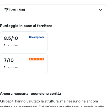
Tutti i filtri
Punteggio in base al fornitore
8.5
/10
8.5
di
1 recensione
10
7
/10
7
di
1 recensione
10
Ancora nessuna recensione scritta
Gli ospiti hanno valutato la struttura, ma nessuno ha ancora
scritto una recensione. Dai un'occhiata alle foto, ai servizi e alla