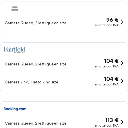
asciugamani e cambio delle lenzuola. Le pulizie vengono
eseguite tutti i giorni. I servizi ricreativi di un hotel includono una
piscina all'aperto e una palestra aperta giorno e notte. Le attività
96 €
Camera Queen, 2 letti queen size
ricreative elencate di seguito sono disponibili in loco o nelle
a notte con IVA
vicinanze. È possibile che siano a pagamento.
104 €
Camera Queen, 2 letti queen size
a notte con IVA
104 €
Camera king, 1 letto king size
a notte con IVA
113 €
Camera Queen, 2 letti queen size
a notte con IVA