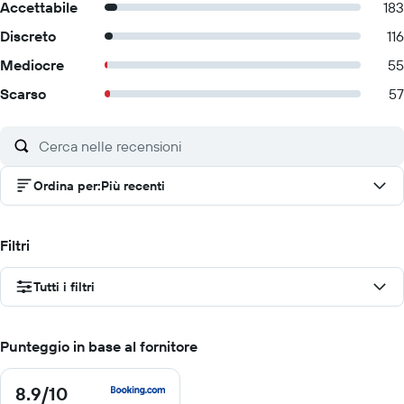
Accettabile
183
Discreto
116
Mediocre
55
Scarso
57
Ordina per
:
Più recenti
Filtri
Tutti i filtri
Punteggio in base al fornitore
8.9
/10
8.9