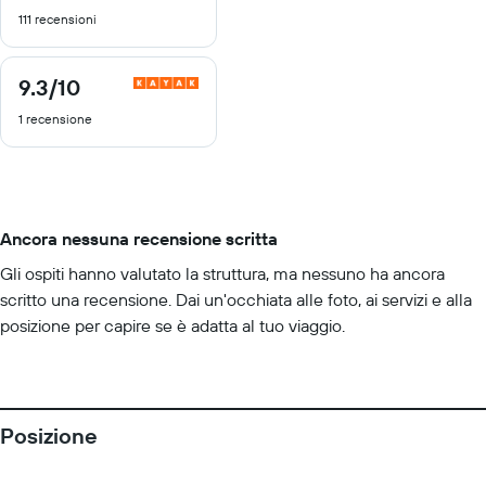
di
111 recensioni
10
9.3
/10
9.3
di
1 recensione
10
Ancora nessuna recensione scritta
Gli ospiti hanno valutato la struttura, ma nessuno ha ancora
scritto una recensione. Dai un'occhiata alle foto, ai servizi e alla
posizione per capire se è adatta al tuo viaggio.
Posizione