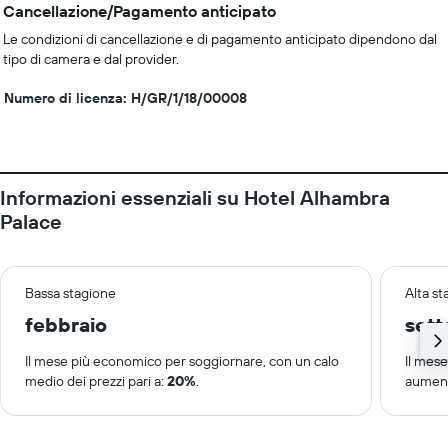
Cancellazione/Pagamento anticipato
Le condizioni di cancellazione e di pagamento anticipato dipendono dal
tipo di camera e dal provider.
Numero di licenza: H/GR/1/18/00008
Informazioni essenziali su Hotel Alhambra
Palace
Bassa stagione
Alta s
febbraio
set
Il mese più economico per soggiornare, con un calo
Il mes
medio dei prezzi pari a:
20%
.
aument