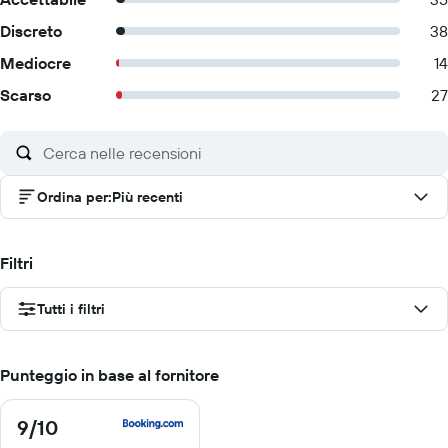
Discreto
38
Mediocre
14
Scarso
27
Ordina per
:
Più recenti
Filtri
Tutti i filtri
Punteggio in base al fornitore
9
/10
9
di