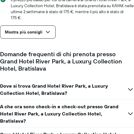
il
Luxury Collection Hotel, Bratislava è stata prenotata su KAYAK nelle
numero
ultime 2 settimane è stato di 175 €, mentre il più alto è stato di
di
175 €.
giorni
prima
del
Mostra più consigli
soggiorno
Il
grafico
Domande frequenti di chi prenota presso
ha
1
Grand Hotel River Park, a Luxury Collection
asse
Hotel, Bratislava
Y
a
indicare
Dove si trova Grand Hotel River Park, a Luxury
il
Collection Hotel, Bratislava?
prezzo
medio
di
A che ora sono check-in e check-out presso Grand
una
Hotel River Park, a Luxury Collection Hotel,
camera
Bratislava?