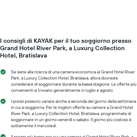
il
settimana.
prezzo
Il
di
grafico
una
presenta
camera
1
mano
asse
a
Y
I consigli di KAYAK per il tuo soggiorno presso
mano
a
che
Grand Hotel River Park, a Luxury Collection
indicare
ci
Hotel, Bratislava
il
si
prezzo
avvicina
medio
alla
Se siete alla ricerca di una camera economica al Grand Hotel River
di
data
Park, a Luxury Collection Hotel, Bratislava, allora dovreste
una
del
considerare di soggiornare durante la bassa stagione. Le offerte più
camera
soggiorno
convenienti si trovano generalmente in luglio e agosto
Il
grafico
I prezzi possono variare anche a seconda del giorno della settimana
ha
in cui si soggiorna. Per le migliori offerte su camere a Grand Hotel
1
River Park, a Luxury Collection Hotel, Bratislava, programmate di
asse
soggiornare in un giorno venerdì o sabato. Il giorno più costoso è
X
solitamente il mercoledì.
a
indicare
Il prezzo più basso per cui una camera al Grand Hotel River Park, a