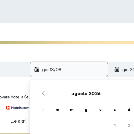
gio 13/08
-
gio 2
agosto 2026
ovare hotel a Stupini
l
m
m
g
v
s
d
...e altri
1
2