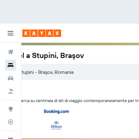
Voli
Hotel a Stupini, Braşov
Hotel
Auto
Pacchetti vacanze
KAYAK cerca su centinaia di siti di viaggio contemporaneamente per tr
Explore
Tracker voli