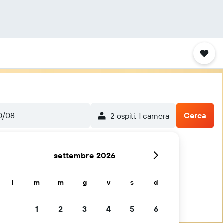
0/08
Cerca
2 ospiti, 1 camera
settembre 2026
l
m
m
g
v
s
d
1
2
3
4
5
6