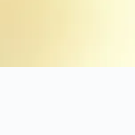
un'offerta alberghiera a Stupini
upini? Solitamente, gli utenti KAYAK prenotano un hotel qui per 2 giorni.