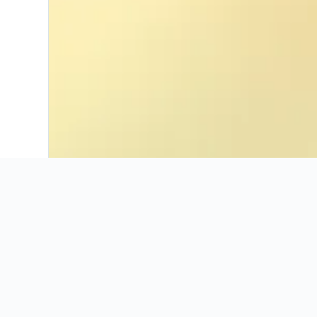
Informazioni utili
I nostri consigli per trovare 
Non sai quanto ci sia da vedere e da fare a St