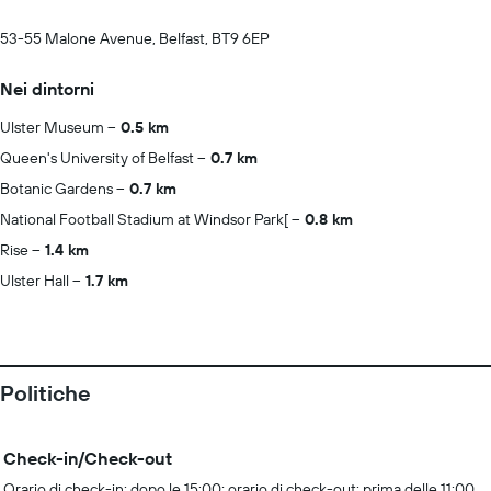
53-55 Malone Avenue, Belfast, BT9 6EP
Nei dintorni
Ulster Museum
0.5 km
Queen's University of Belfast
0.7 km
Botanic Gardens
0.7 km
National Football Stadium at Windsor Park[
0.8 km
Rise
1.4 km
Ulster Hall
1.7 km
Politiche
Check-in/Check-out
Orario di check-in: dopo le 15:00; orario di check-out: prima delle 11:00.