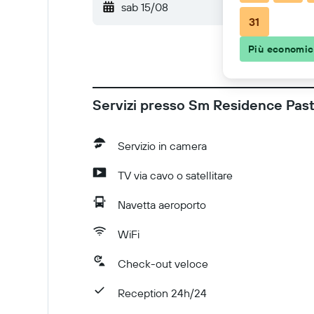
sab 15/08
-
dom 16/08
31
Più economi
Servizi presso Sm Residence Pas
Servizio in camera
TV via cavo o satellitare
Navetta aeroporto
WiFi
Check-out veloce
Reception 24h/24