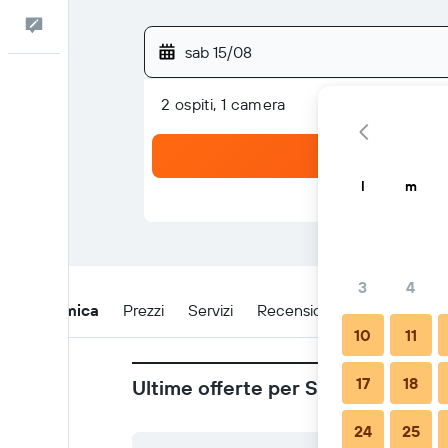
Commenti
sab 15/08
2 ospiti, 1 camera
l
m
3
4
Panoramica
Prezzi
Servizi
Recensioni
Posizione
10
11
17
18
Ultime offerte per Sm Residence 
24
25