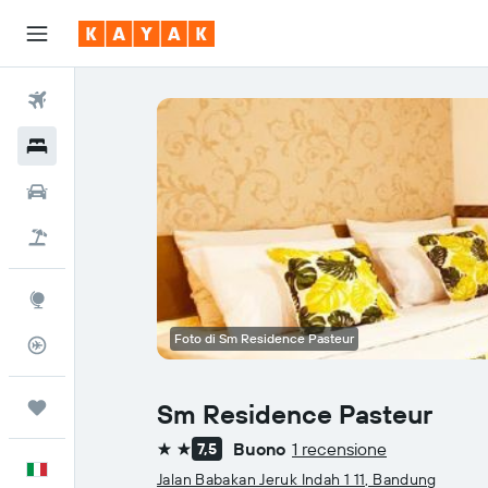
Voli
Hotel
Auto
Pacchetti vacanze
Explore
Foto di Sm Residence Pasteur
Tracker voli
Trips
Sm Residence Pasteur
Buono
1 recensione
7,5
2 stelle
Italiano
Jalan Babakan Jeruk Indah 1 11, Bandung