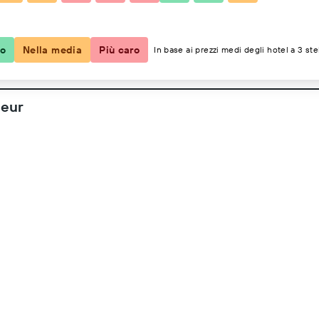
2 ospiti, 1 camera
co
Nella media
Più caro
In base ai prezzi medi degli hotel a 3 ste
teur