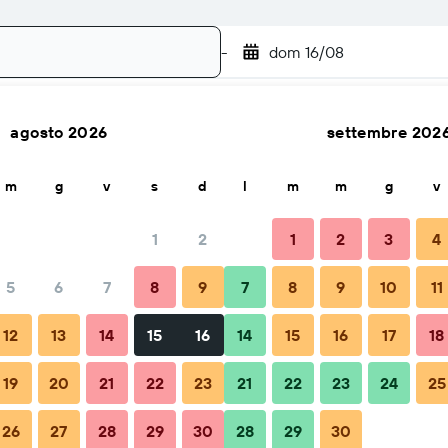
-
dom 16/08
agosto 2026
settembre 202
Cerca
m
g
v
s
d
l
m
m
g
v
1
2
1
2
3
4
5
6
7
8
9
7
8
9
10
11
Consigli e domande frequenti
Soggiorni nelle vicinanze
12
13
14
15
16
14
15
16
17
18
19
20
21
22
23
21
22
23
24
25
Pasteur
26
27
28
29
30
28
29
30