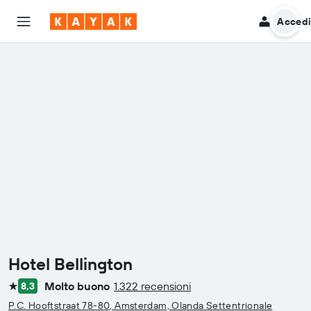
Acced
Hotel Bellington
Molto buono
1.322 recensioni
8,3
1 stella
P.C. Hooftstraat 78-80, Amsterdam, Olanda Settentrionale