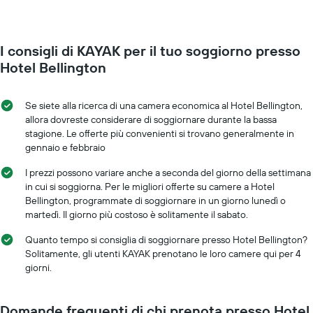
grafico
camera
presenta
mano
1
a
asse
I consigli di KAYAK per il tuo soggiorno presso
mano
Y
che
Hotel Bellington
a
ci
indicare
si
il
avvicina
Se siete alla ricerca di una camera economica al Hotel Bellington,
prezzo
alla
allora dovreste considerare di soggiornare durante la bassa
medio
data
stagione. Le offerte più convenienti si trovano generalmente in
di
del
gennaio e febbraio
una
soggiorno
camera
Il
I prezzi possono variare anche a seconda del giorno della settimana
grafico
in cui si soggiorna. Per le migliori offerte su camere a Hotel
ha
Bellington, programmate di soggiornare in un giorno lunedì o
1
martedì. Il giorno più costoso è solitamente il sabato.
asse
X
Quanto tempo si consiglia di soggiornare presso Hotel Bellington?
a
Solitamente, gli utenti KAYAK prenotano le loro camere qui per 4
indicare
giorni.
il
numero
di
Domande frequenti di chi prenota presso Hotel