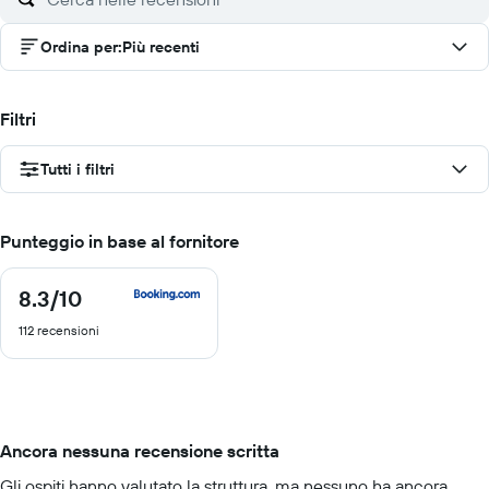
Ordina per
:
Più recenti
Filtri
Tutti i filtri
Punteggio in base al fornitore
8.3
/10
8.3
di
112 recensioni
10
Ancora nessuna recensione scritta
Gli ospiti hanno valutato la struttura, ma nessuno ha ancora