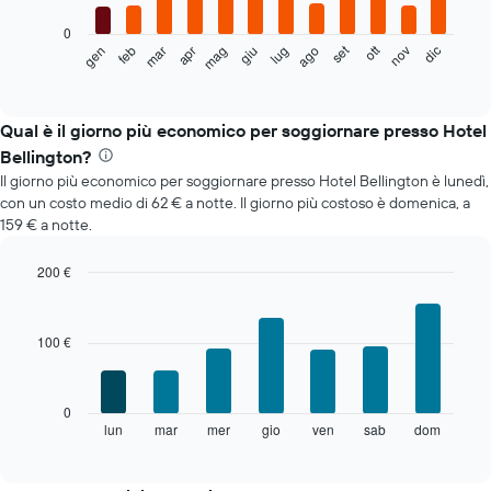
0
Il
set
ott
feb
mag
ago
nov
mar
giu
dic
gen
apr
lug
seguente
End
of
grafico
interactive
mostra
chart
il
Qual è il giorno più economico per soggiornare presso Hotel
prezzo
Bellington?
medio
Il giorno più economico per soggiornare presso Hotel Bellington è lunedì,
di
con un costo medio di 62 € a notte. Il giorno più costoso è domenica, a
una
159 € a notte.
camera
ogni
mese
200 €
Il
Bar
Chart
grafico
graphic.
chart
with
ha
100 €
7
1
bars.
asse
X
Il
0
a
grafico
lun
mar
mer
gio
ven
sab
dom
End
indicare
of
seguente
i
interactive
mostra
chart
mesi.