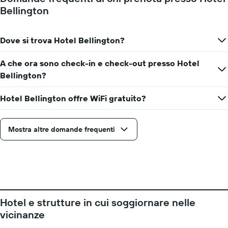
giorni
Bellington
prima
del
soggiorno
Dove si trova Hotel Bellington?
Il
grafico
ha
A che ora sono check-in e check-out presso Hotel
1
Bellington?
asse
Y
Hotel Bellington offre WiFi gratuito?
a
indicare
il
prezzo
Mostra altre domande frequenti
medio
di
una
camera
Hotel e strutture in cui soggiornare nelle
vicinanze