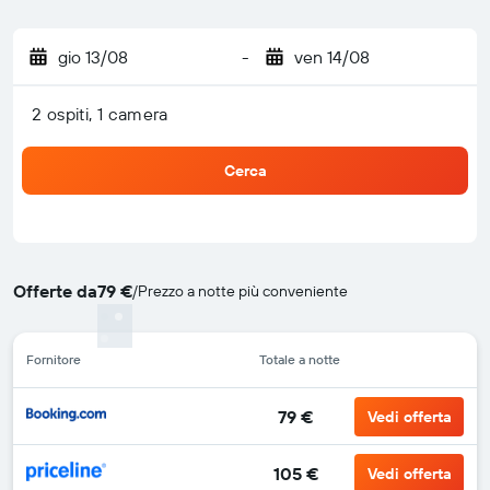
gio 13/08
-
ven 14/08
2 ospiti, 1 camera
Cerca
Offerte da
79 €
/
Prezzo a notte più conveniente
Fornitore
Totale a notte
79 €
Vedi offerta
105 €
Vedi offerta