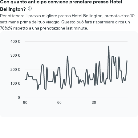
il
Con quanto anticipo conviene prenotare presso Hotel
Il
prezzo
grafico
Bellington?
medio
ha
Per ottenere il prezzo migliore presso Hotel Bellington, prenota circa 10
di
1
settimane prima del tuo viaggio. Questo può farti risparmiare circa un
una
asse
78%:% rispetto a una prenotazione last minute.
camera
Y
per
a
ogni
400 €
indicare
giorno
Line
Chart
il
della
graphic.
chart
prezzo
300 €
with
settimana
medio
90
Il
di
data
200 €
grafico
una
points.
ha
camera
1
100 €
Il
asse
seguente
X
grafico
0
a
mostra
90
60
30
End
indicare
of
come
interactive
i
cambia
chart
giorni
il
della
prezzo
settimana.
di
Il
una