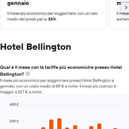
gennaio
mar
Il mese più economico per soggiornare, con un calo
Il mes
medio dei prezzi pari a:
26%
.
aument
Hotel Bellington
Qual è il mese con le tariffe più economiche presso Hotel
Bellington?
Il mese più economico per soggiornare presso Hotel Bellington è
gennaio, con un costo medio di 88 € a notte. Il mese più costoso è
maggio, a 237 € a notte.
400 €
Bar
Chart
graphic.
chart
with
200 €
12
bars.