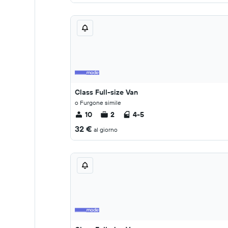
Class Full-size Van
o Furgone simile
10
2
4-5
32 €
al giorno