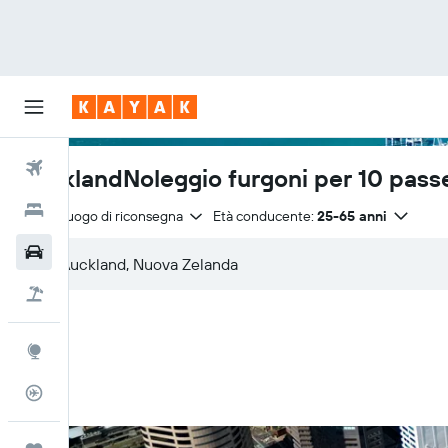
Voli
AucklandNoleggio furgoni per 10 pass
Hotel
Stesso luogo di riconsegna
Età conducente:
25-65 anni
Auto
Pacchetti vacanze
Explore
Tracker voli