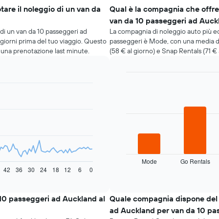
are il noleggio di un van da
Qual è la compagnia che offre
van da 10 passeggeri ad Auck
 di un van da 10 passeggeri ad
La compagnia di noleggio auto più 
 giorni prima del tuo viaggio. Questo
passeggeri è Mode, con una media di
a una prenotazione last minute.
(58 € al giorno) e Snap Rentals (71 € 
Bar
Chart
graphic.
chart
with
4
bars.
Il
grafico
seguente
mostra
Mode
Go Rentals
le
42
36
30
24
18
12
6
0
End
of
quattro
interactive
società
chart
di
10 passeggeri ad Auckland al
Quale compagnia dispone del 
auto
ad Auckland per van da 10 pa
a