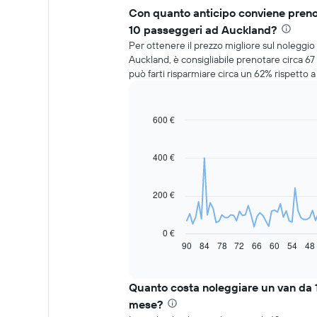
Con quanto anticipo conviene prenot
10 passeggeri ad Auckland?
Per ottenere il prezzo migliore sul noleggio
Auckland, è consigliabile prenotare circa 67
può farti risparmiare circa un 62% rispetto 
600 €
Line
Chart
graphic.
chart
with
91
400 €
data
points.
200 €
Il
grafico
seguente
0 €
mostra
90
84
78
72
66
60
54
48
End
of
come
interactive
il
chart
prezzo
Quanto costa noleggiare un van da 
di
mese?
un'auto