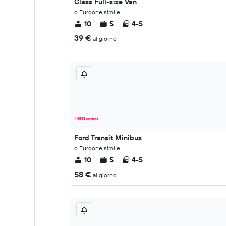
Class Full-size Van
o Furgone simile
10
5
4-5
39 €
al giorno
Ford Transit Minibus
o Furgone simile
10
5
4-5
58 €
al giorno