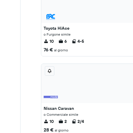
Toyota HiAce
o Furgone simile
10
6
4-5
76 €
al giorno
Nissan Caravan
o Commerciale simile
10
2
2/4
28 €
al giorno