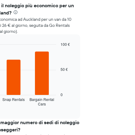
 il noleggio più economico per un
land?
economica ad Auckland per un van da 10
 26 € al giorno, seguita da Go Rentals
al giorno).
100 €
50 €
0
Snap Rentals
Bargain Rental
Cars
maggior numero di sedi di noleggio
sseggeri?