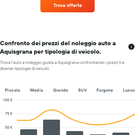
un'auto
Trova offerte
a
noleggio
per
ogni
mese
Il
grafico
Confronto dei prezzi del noleggio auto a
ha
Aquisgrana per tipologia di veicolo.
1
asse
Trova l'auto a noleggio giusta a Aquisgrana confrontando i prezzi tra
X
diverse tipologie di veicolo.
a
indicare
i
mesi
Piccola
Media
Grande
SUV
Furgone
Lusso
dell'anno
Il
100 €
grafico
Combination
Chart
ha
graphic.
chart
75 €
with
1
2
asse
data
50 €
Y
series.
a