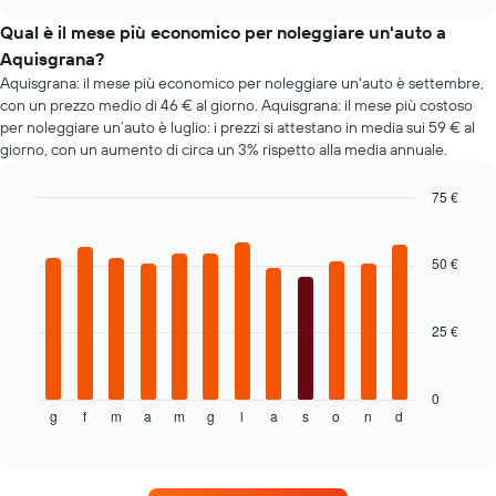
giorni
di
chart
prima
auto
Qual è il mese più economico per noleggiare un'auto a
della
più
Aquisgrana?
prenotazione
richieste
Aquisgrana: il mese più economico per noleggiare un'auto è settembre,
Il
con un prezzo medio di 46 € al giorno. Aquisgrana: il mese più costoso
grafico
per noleggiare un’auto è luglio: i prezzi si attestano in media sui 59 € al
ha
1
giorno, con un aumento di circa un 3% rispetto alla media annuale.
asse
Y
75 €
a
Bar
Chart
indicare
graphic.
chart
il
with
50 €
12
prezzo
bars.
medio
di
25 €
Il
un'auto
grafico
a
seguente
noleggio
mostra
0
g
f
m
a
m
g
l
a
s
o
n
d
il
End
of
prezzo
interactive
medio
chart
di