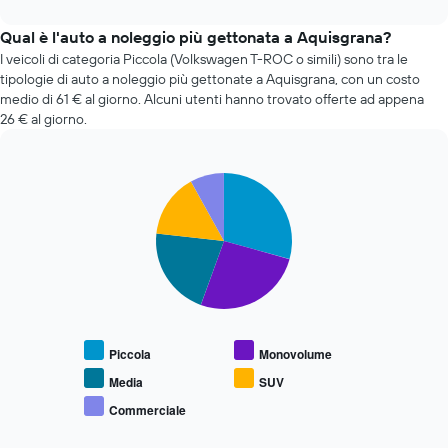
interactive
il
chart
prezzo
Qual è l'auto a noleggio più gettonata a Aquisgrana?
di
I veicoli di categoria Piccola (Volkswagen T-ROC o simili) sono tra le
un'auto
tipologie di auto a noleggio più gettonate a Aquisgrana, con un costo
a
medio di 61 € al giorno. Alcuni utenti hanno trovato offerte ad appena
noleggio
26 € al giorno.
cambi
avvicinandosi
alla
data
Pie
Chart
graphic.
chart
della
with
prenotazione
5
Il
slices.
grafico
ha
Il
1
grafico
asse
seguente
X
mostra
Piccola
Monovolume
a
il
indicare
prezzo
Media
SUV
il
medio
Commerciale
numero
End
delle
di
of
tipologie
interactive