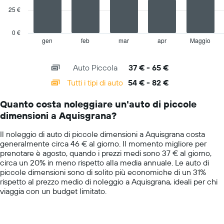
indicare
25 €
The
il
chart
prezzo
has
0 €
medio
1
gen
feb
mar
apr
Maggio
End
di
of
X
un'auto
interactive
axis
chart
a
Auto Piccola
37 € - 65 €
displaying
noleggio
categories.
Tutti i tipi di auto
54 € - 82 €
per
Range:
un
14
giorno
Quanto costa noleggiare un'auto di piccole
categories.
dimensioni a Aquisgrana?
The
chart
Il noleggio di auto di piccole dimensioni a Aquisgrana costa
has
generalmente circa 46 € al giorno. Il momento migliore per
1
prenotare è agosto, quando i prezzi medi sono 37 € al giorno,
Y
circa un 20% in meno rispetto alla media annuale. Le auto di
axis
piccole dimensioni sono di solito più economiche di un 31%
displaying
rispetto al prezzo medio di noleggio a Aquisgrana, ideali per chi
values.
viaggia con un budget limitato.
Range:
0
to
100.