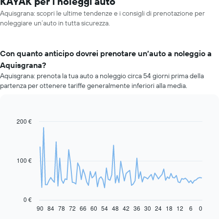
KAYAK per i noleggi auto
Aquisgrana: scopri le ultime tendenze e i consigli di prenotazione per
noleggiare un’auto in tutta sicurezza.
Con quanto anticipo dovrei prenotare un’auto a noleggio a
Aquisgrana?
Aquisgrana: prenota la tua auto a noleggio circa 54 giorni prima della
partenza per ottenere tariffe generalmente inferiori alla media.
200 €
Line
Chart
graphic.
chart
with
91
data
100 €
points.
Il
grafico
seguente
0 €
mostra
90
84
78
72
66
60
54
48
42
36
30
24
18
12
6
0
End
of
come