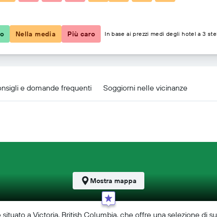
200 €
co
Nella media
Più caro
In base ai prezzi medi degli hotel a 3 ste
pa
nsigli e domande frequenti
Soggiorni nelle vicinanze
Mostra mappa
e situato a Victoria, British Columbia, che offre una selezione di 