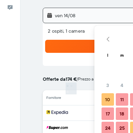
Commenti
ven 14/08
2 ospiti, 1 camera
l
m
Offerte da
174 €
/
Prezzo a notte più convenien
3
4
Fornitore
10
11
17
18
24
25