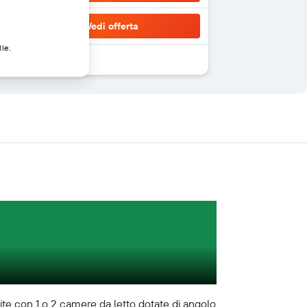
Vedi offerta
lle.
suite con 1 o 2 camere da letto dotate di angolo