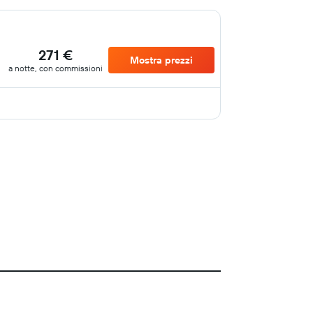
271 €
Mostra prezzi
a notte, con commissioni