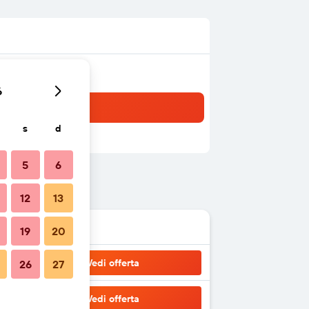
6
s
d
5
6
12
13
19
20
Vedi offerta
26
27
Vedi offerta