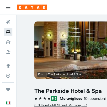
Voli
Hotel
Auto
Pacchetti vacanze
Explore
Foto di The Parkside Hotel & Spa
Tracker voli
Trips
The Parkside Hotel & Spa
Meraviglioso
10 recensioni
9,3
4 stelle
Italiano
810 Humboldt Street, Victoria, BC