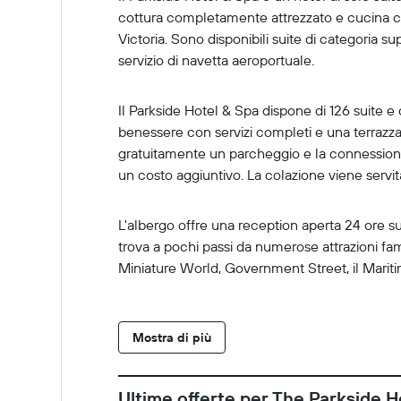
cottura completamente attrezzato e cucina co
Victoria. Sono disponibili suite di categoria 
servizio di navetta aeroportuale.
Il Parkside Hotel & Spa dispone di 126 suite e 
benessere con servizi completi e una terrazza 
gratuitamente un parcheggio e la connessione Wi
un costo aggiuntivo. La colazione viene servita
L'albergo offre una reception aperta 24 ore su 
trova a pochi passi da numerose attrazioni famo
Miniature World, Government Street, il Maritim
Mostra di più
Ultime offerte per The Parkside H