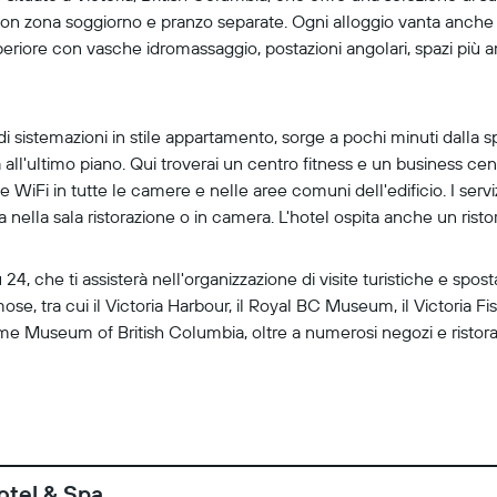
n zona soggiorno e pranzo separate. Ogni alloggio vanta anche 
superiore con vasche idromassaggio, postazioni angolari, spazi più 
di sistemazioni in stile appartamento, sorge a pochi minuti dalla s
all'ultimo piano. Qui troverai un centro fitness e un business cent
Fi in tutte le camere e nelle aree comuni dell'edificio. I servizi 
 nella sala ristorazione o in camera. L'hotel ospita anche un risto
24, che ti assisterà nell'organizzazione di visite turistiche e spos
se, tra cui il Victoria Harbour, il Royal BC Museum, il Victoria Fi
e Museum of British Columbia, oltre a numerosi negozi e ristorant
otel & Spa