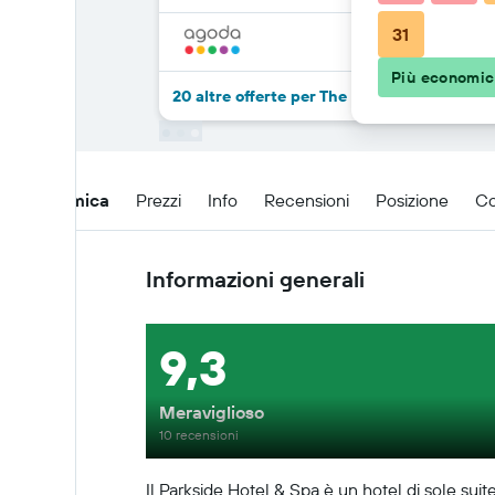
31
Più economi
20 altre offerte per The Parkside Hotel & S
Panoramica
Prezzi
Info
Recensioni
Posizione
Co
Informazioni generali
9,3
Meraviglioso
10 recensioni
Il Parkside Hotel & Spa è un hotel di sole suit