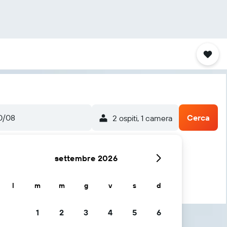
0/08
Cerca
2 ospiti, 1 camera
settembre 2026
l
m
m
g
v
s
d
1
2
3
4
5
6