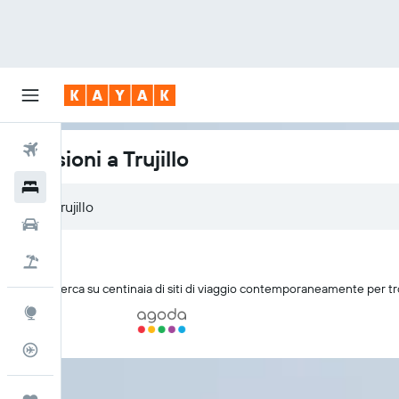
Voli
Pensioni a Trujillo
Hotel
Auto
Pacchetti vacanze
KAYAK cerca su centinaia di siti di viaggio contemporaneamente per trov
Explore
Tracker voli