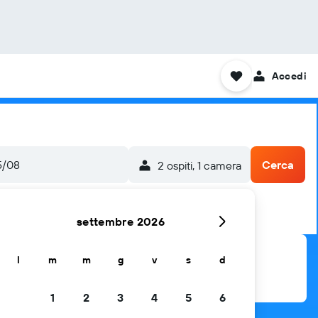
Accedi
5/08
Cerca
2 ospiti, 1 camera
settembre 2026
l
m
m
g
v
s
d
1
2
3
4
5
6