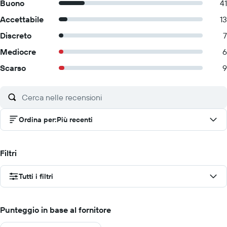
Buono
41
Accettabile
13
Discreto
7
Mediocre
6
Scarso
9
Ordina per
:
Più recenti
Filtri
Tutti i filtri
Punteggio in base al fornitore