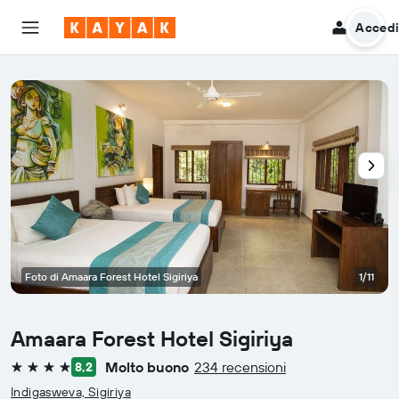
Acced
Foto di Amaara Forest Hotel Sigiriya
1/11
Amaara Forest Hotel Sigiriya
Molto buono
234 recensioni
8,2
4 stelle
Indigasweva, Sigiriya