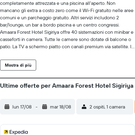
completamente attrezzata e una piscina all'aperto. Non
mancano gli extra a costo zero come il Wi-Fi gratuito nelle aree
comuni e un parcheggio gratuito. Altri servizi includono 2
bar/lounge, un bar a bordo piscina e un centro congressi.
Amaara Forest Hotel Sigiriya offre 40 sistemazioni con minibar e
casseforti in camera. Tutte le camere sono dotate di balcone o
patio. La TV a schermo piatto con canali premium via satellite. I
bagni comprendono doccia con soffione a pioggia, bidet, set di
cortesia gratuiti e asciugacapelli. Questo resort di Avudangawa
Mostra di più
offre accesso wireless a Internet gratuito. Sono disponibili
scrivania e telefono. Le camere sono provviste di acqua
minerale gratuita e accessori per la preparazione di caffè/tè. Le
Ultime offerte per Amaara Forest Hotel Sigiriya
pulizie vengono eseguite tutti i giorni. Sono presenti una piscina
all'aperto e una piscina per bambini. Le attività ricreative
elencate di seguito sono disponibili in loco o nelle vicinanze. È
lun 17/08
-
mar 18/08
2 ospiti, 1 camera
possibile che siano a pagamento.