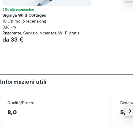
51% più economico
Sigiriya Wild Cottages
10 Ottimo (6 recensioni)
0,16 km
Ristorante, Servizio in camera, Wi-Fi gratis
da 33 €
Informazioni utili
Qualità/Prezzo
Distan
8,0
5,7 