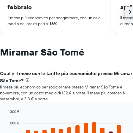
febbraio
apri
Il mese più economico per soggiornare, con un calo
Il mes
medio dei prezzi pari a:
16%
.
aument
Miramar São Tomé
Qual è il mese con le tariffe più economiche presso Miramar
São Tomé?
Il mese più economico per soggiornare presso Miramar São Tomé è
novembre, con un costo medio di 132 € a notte. Il mese più costoso è
settembre, a 213 € a notte.
300 €
Bar
Chart
graphic.
200 €
chart
with
12