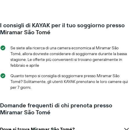
Il
una
grafico
camera
presenta
mano
1
a
asse
I consigli di KAYAK per il tuo soggiorno presso
mano
Y
che
Miramar São Tomé
a
ci
indicare
si
il
avvicina
Se siete alla ricerca di una camera economica al Miramar São
prezzo
alla
Tomé, allora dovreste considerare di soggiornare durante la bassa
medio
data
stagione. Le offerte più convenienti si trovano generalmente in
di
del
febbraio e aprile
una
soggiorno
camera
Il
Quanto tempo si consiglia di soggiornare presso Miramar São
grafico
Tomé? Solitamente, gli utenti KAYAK prenotano le loro camere qui
ha
per 7 giorni.
1
asse
X
Domande frequenti di chi prenota presso
a
Miramar São Tomé
indicare
il
numero
Dove si trova Miramar São Tomé?