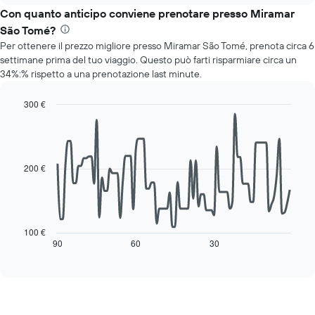
mesi.
il
Con quanto anticipo conviene prenotare presso Miramar
Il
prezzo
grafico
São Tomé?
medio
ha
Per ottenere il prezzo migliore presso Miramar São Tomé, prenota circa 6
di
1
settimane prima del tuo viaggio. Questo può farti risparmiare circa un
una
asse
34%:% rispetto a una prenotazione last minute.
camera
Y
per
a
ogni
300 €
indicare
giorno
Line
Chart
il
della
graphic.
chart
prezzo
with
settimana
medio
90
Il
di
data
200 €
grafico
una
points.
ha
camera
1
Il
asse
seguente
X
grafico
100 €
a
mostra
90
60
30
End
indicare
of
come
interactive
i
cambia
chart
giorni
il
della
prezzo
settimana.
di