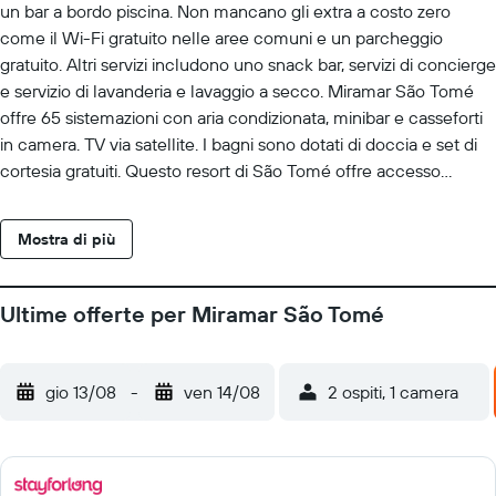
un bar a bordo piscina. Non mancano gli extra a costo zero
come il Wi-Fi gratuito nelle aree comuni e un parcheggio
gratuito. Altri servizi includono uno snack bar, servizi di concierge
e servizio di lavanderia e lavaggio a secco. Miramar São Tomé
offre 65 sistemazioni con aria condizionata, minibar e casseforti
in camera. TV via satellite. I bagni sono dotati di doccia e set di
cortesia gratuiti. Questo resort di São Tomé offre accesso
wireless a Internet gratuito. Le pulizie vengono eseguite tutti i
giorni. Le attività ricreative elencate di seguito sono disponibili in
Mostra di più
loco o nelle vicinanze. È possibile che siano a pagamento.
Ultime offerte per Miramar São Tomé
gio 13/08
-
ven 14/08
2 ospiti, 1 camera