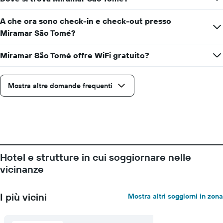
di
giorni
prima
A che ora sono check-in e check-out presso
del
Miramar São Tomé?
soggiorno
Il
Miramar São Tomé offre WiFi gratuito?
grafico
ha
1
asse
Mostra altre domande frequenti
Y
a
indicare
il
prezzo
medio
di
Hotel e strutture in cui soggiornare nelle
una
vicinanze
camera
I più vicini
Mostra altri soggiorni in zona