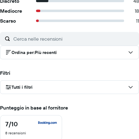
Discreto
48
Mediocre
18
Scarso
11
Ordina per
:
Più recenti
Filtri
Tutti i filtri
Punteggio in base al fornitore
7
/10
7
di
8 recensioni
10