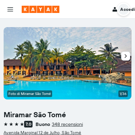
Acced
Foto di Miramar São Tomé
1/36
Miramar São Tomé
Buono
348 recensioni
7,0
4 stelle
Avenida Marginal 12 de Julho, São Tomé