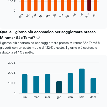
100 €
bars.
0
Il
set
ott
feb
mag
ago
nov
mar
giu
dic
gen
apr
lug
seguente
End
of
grafico
interactive
mostra
chart
il
Qual è il giorno più economico per soggiornare presso
prezzo
Miramar São Tomé?
medio
Il giorno più economico per soggiornare presso Miramar São Tomé è
di
giovedì, con un costo medio di 122 € a notte. Il giorno più costoso è
una
sabato, a 247 € a notte.
camera
ogni
mese
300 €
Il
Bar
Chart
grafico
graphic.
chart
200 €
with
ha
7
1
100 €
bars.
asse
X
Il
0
a
grafico
lun
mar
mer
gio
ven
sab
dom
End
indicare
of
seguente
i
interactive
mostra
chart