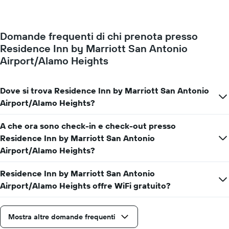
medio
di
una
Domande frequenti di chi prenota presso
camera
Residence Inn by Marriott San Antonio
per
ogni
Airport/Alamo Heights
giorno
della
settimana
Dove si trova Residence Inn by Marriott San Antonio
Il
Airport/Alamo Heights?
grafico
ha
1
A che ora sono check-in e check-out presso
asse
Residence Inn by Marriott San Antonio
X
Airport/Alamo Heights?
a
indicare
Residence Inn by Marriott San Antonio
i
giorni
Airport/Alamo Heights offre WiFi gratuito?
della
settimana.
Il
Mostra altre domande frequenti
grafico