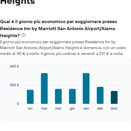
Heights
Qual è il giorno più economico per soggiornare presso
Residence Inn by Marriott San Antonio Airport/Alamo
Heights?
Il giorno più economico per soggiornare presso Residence Inn by
Marriott San Antonio Airport/Alamo Heights è domenica, con un costo
medio di 141 € a notte. Il giorno più costoso è venerdì, a 331 € a notte.
400 €
Bar
Chart
graphic.
chart
with
200 €
7
bars.
Il
0
grafico
lun
mar
mer
gio
ven
sab
dom
End
of
seguente
interactive
mostra
chart
il
prezzo