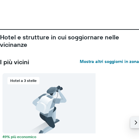
presenta
1
asse
Y
a
indicare
Hotel e strutture in cui soggiornare nelle
il
prezzo
vicinanze
medio
di
una
I più vicini
Mostra altri soggiorni in zona
camera
Hotel a 3 stelle
49% più economico