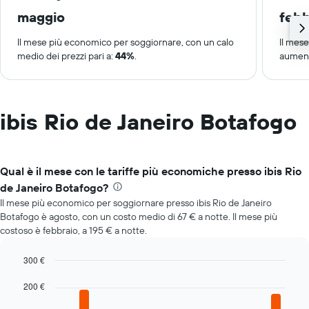
maggio
febb
Il mese più economico per soggiornare, con un calo
Il mes
medio dei prezzi pari a:
44%
.
aument
ibis Rio de Janeiro Botafogo
Qual è il mese con le tariffe più economiche presso ibis Rio
de Janeiro Botafogo?
Il mese più economico per soggiornare presso ibis Rio de Janeiro
Botafogo è agosto, con un costo medio di 67 € a notte. Il mese più
costoso è febbraio, a 195 € a notte.
300 €
Bar
Chart
graphic.
200 €
chart
with
12