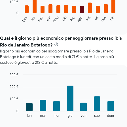
100 €
bars.
0
Il
set
ott
feb
mag
ago
nov
mar
giu
dic
gen
apr
lug
seguente
End
of
grafico
interactive
mostra
chart
il
Qual è il giorno più economico per soggiornare presso ibis
prezzo
Rio de Janeiro Botafogo?
medio
Il giorno più economico per soggiornare presso ibis Rio de Janeiro
di
Botafogo è lunedì, con un costo medio di 71 € a notte. Il giorno più
una
costoso è giovedì, a 212 € a notte.
camera
ogni
mese
300 €
Il
Bar
Chart
grafico
graphic.
chart
200 €
with
ha
7
1
100 €
bars.
asse
X
Il
0
a
grafico
lun
mar
mer
gio
ven
sab
dom
End
indicare
of
seguente
i
interactive
mostra
chart