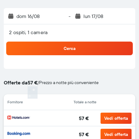
dom 16/08
-
lun 17/08
2 ospiti, 1 camera
Cerca
Offerte da
57 €
/
Prezzo a notte più conveniente
Fornitore
Totale a notte
57 €
Vedi offerta
57 €
Vedi offerta