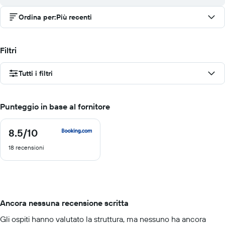
Ordina per
:
Più recenti
Filtri
Tutti i filtri
Punteggio in base al fornitore
8.5
/10
8.5
di
18 recensioni
10
Ancora nessuna recensione scritta
Gli ospiti hanno valutato la struttura, ma nessuno ha ancora