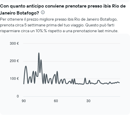
mesi.
il
Con quanto anticipo conviene prenotare presso ibis Rio de
Il
prezzo
grafico
Janeiro Botafogo?
medio
ha
Per ottenere il prezzo migliore presso ibis Rio de Janeiro Botafogo,
di
1
prenota circa 5 settimane prima del tuo viaggio. Questo può farti
una
asse
risparmiare circa un 10%:% rispetto a una prenotazione last minute.
camera
Y
per
a
ogni
300 €
indicare
giorno
Line
Chart
il
della
graphic.
chart
prezzo
with
settimana
200 €
medio
90
Il
di
data
grafico
una
points.
ha
camera
100 €
1
Il
asse
seguente
X
grafico
0
a
mostra
90
60
30
End
indicare
of
come
interactive
i
cambia
chart
giorni
il
della
prezzo
settimana.
di