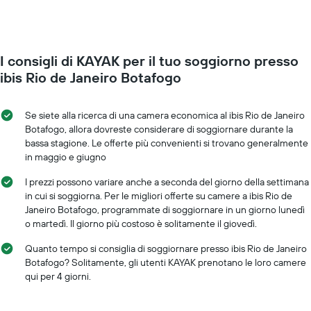
Il
una
grafico
camera
presenta
mano
1
a
asse
I consigli di KAYAK per il tuo soggiorno presso
mano
Y
che
ibis Rio de Janeiro Botafogo
a
ci
indicare
si
il
avvicina
Se siete alla ricerca di una camera economica al ibis Rio de Janeiro
prezzo
alla
Botafogo, allora dovreste considerare di soggiornare durante la
medio
data
bassa stagione. Le offerte più convenienti si trovano generalmente
di
del
in maggio e giugno
una
soggiorno
camera
Il
I prezzi possono variare anche a seconda del giorno della settimana
grafico
in cui si soggiorna. Per le migliori offerte su camere a ibis Rio de
ha
Janeiro Botafogo, programmate di soggiornare in un giorno lunedì
1
o martedì. Il giorno più costoso è solitamente il giovedì.
asse
X
Quanto tempo si consiglia di soggiornare presso ibis Rio de Janeiro
a
Botafogo? Solitamente, gli utenti KAYAK prenotano le loro camere
indicare
qui per 4 giorni.
il
numero