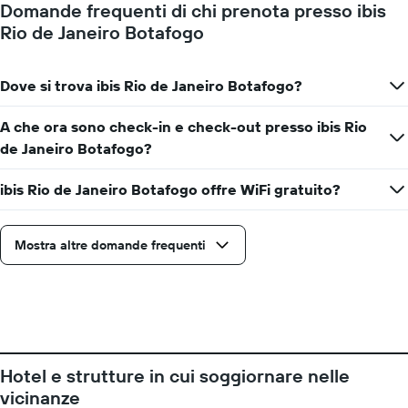
di
Domande frequenti di chi prenota presso ibis
giorni
Rio de Janeiro Botafogo
prima
del
soggiorno
Dove si trova ibis Rio de Janeiro Botafogo?
Il
grafico
ha
A che ora sono check-in e check-out presso ibis Rio
1
de Janeiro Botafogo?
asse
Y
ibis Rio de Janeiro Botafogo offre WiFi gratuito?
a
indicare
il
prezzo
Mostra altre domande frequenti
medio
di
una
camera
Hotel e strutture in cui soggiornare nelle
vicinanze