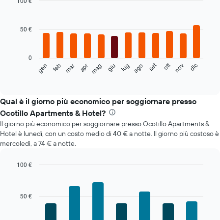
100 €
Bar
Chart
graphic.
chart
with
50 €
12
bars.
0
Il
set
ott
feb
mag
ago
nov
mar
giu
dic
gen
apr
lug
seguente
End
of
grafico
interactive
mostra
chart
il
Qual è il giorno più economico per soggiornare presso
prezzo
Ocotillo Apartments & Hotel?
medio
Il giorno più economico per soggiornare presso Ocotillo Apartments &
di
Hotel è lunedì, con un costo medio di 40 € a notte. Il giorno più costoso è
una
mercoledì, a 74 € a notte.
camera
ogni
mese
100 €
Il
Bar
Chart
grafico
graphic.
chart
with
ha
50 €
7
1
bars.
asse