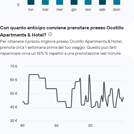
X
Il
0
a
grafico
lun
mar
mer
gio
ven
sab
dom
End
indicare
of
seguente
i
interactive
mostra
chart
mesi.
il
Con quanto anticipo conviene prenotare presso Ocotillo
Il
prezzo
grafico
Apartments & Hotel?
medio
ha
Per ottenere il prezzo migliore presso Ocotillo Apartments & Hotel,
di
1
prenota circa 1 settimana prima del tuo viaggio. Questo può farti
una
asse
risparmiare circa un 16%:% rispetto a una prenotazione last minute.
camera
Y
per
a
ogni
70 €
indicare
giorno
Line
Chart
il
della
graphic.
chart
prezzo
60 €
with
settimana
medio
90
Il
di
data
50 €
grafico
una
points.
ha
camera
1
40 €
Il
asse
seguente
X
grafico
30 €
a
mostra
90
60
30
End
indicare
of
come
interactive