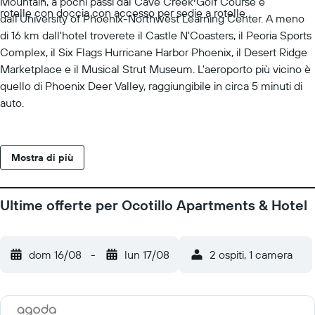
Mountain, a pochi passi dal Cave Creek Golf Course e
rotelle con doccia con accesso per sedie a rotelle.
dall'University of Phoenix-Northwest Learning Center. A meno
di 16 km dall'hotel troverete il Castle N'Coasters, il Peoria Sports
Complex, il Six Flags Hurricane Harbor Phoenix, il Desert Ridge
Marketplace e il Musical Strut Museum. L'aeroporto più vicino è
quello di Phoenix Deer Valley, raggiungibile in circa 5 minuti di
auto.
Mostra di più
Ultime offerte per Ocotillo Apartments & Hotel
dom 16/08
-
lun 17/08
2 ospiti, 1 camera