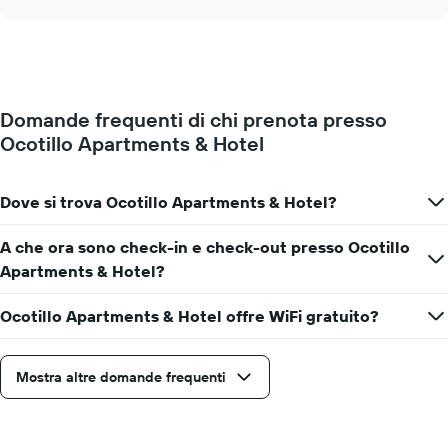
i
cambia
chart
giorni
il
della
prezzo
settimana.
di
Il
una
grafico
camera
presenta
Domande frequenti di chi prenota presso
mano
1
Ocotillo Apartments & Hotel
a
asse
mano
Y
che
a
ci
Dove si trova Ocotillo Apartments & Hotel?
indicare
si
il
avvicina
A che ora sono check-in e check-out presso Ocotillo
prezzo
alla
medio
Apartments & Hotel?
data
di
del
una
soggiorno
Ocotillo Apartments & Hotel offre WiFi gratuito?
camera
Il
grafico
ha
Mostra altre domande frequenti
1
asse
X
a