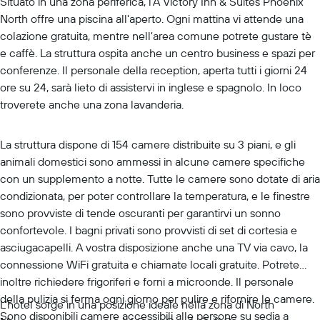
Situato in una zona periferica, l'A Victory Inn & Suites Phoenix
North offre una piscina all'aperto. Ogni mattina vi attende una
colazione gratuita, mentre nell'area comune potrete gustare tè
e caffè. La struttura ospita anche un centro business e spazi per
conferenze. Il personale della reception, aperta tutti i giorni 24
ore su 24, sarà lieto di assistervi in inglese e spagnolo. In loco
troverete anche una zona lavanderia.
La struttura dispone di 154 camere distribuite su 3 piani, e gli
animali domestici sono ammessi in alcune camere specifiche
con un supplemento a notte. Tutte le camere sono dotate di aria
condizionata, per poter controllare la temperatura, e le finestre
sono provviste di tende oscuranti per garantirvi un sonno
confortevole. I bagni privati sono provvisti di set di cortesia e
asciugacapelli. A vostra disposizione anche una TV via cavo, la
connessione WiFi gratuita e chiamate locali gratuite. Potrete
inoltre richiedere frigoriferi e forni a microonde. Il personale
della pulizia si ferma ogni giorno per pulire e rifornire le camere.
L'hotel sorge in una posizione ideale nella zona di North
Sono disponibili camere accessibili alle persone su sedia a