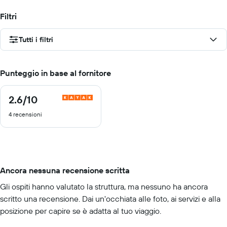
Filtri
Tutti i filtri
Punteggio in base al fornitore
2.6
/10
2.6
di
4 recensioni
10
Ancora nessuna recensione scritta
Gli ospiti hanno valutato la struttura, ma nessuno ha ancora
scritto una recensione. Dai un'occhiata alle foto, ai servizi e alla
posizione per capire se è adatta al tuo viaggio.