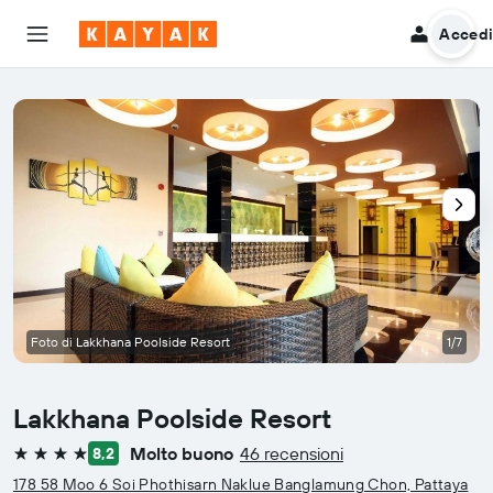
Acced
Foto di Lakkhana Poolside Resort
1/7
Lakkhana Poolside Resort
Molto buono
46 recensioni
8,2
4 stelle
178 58 Moo 6 Soi Phothisarn Naklue Banglamung Chon, Pattaya