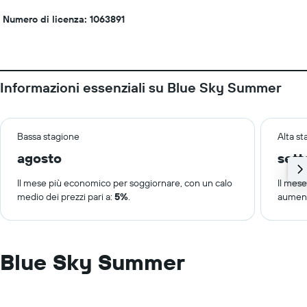
Numero di licenza: 1063891
Informazioni essenziali su Blue Sky Summer
Bassa stagione
Alta s
agosto
set
Il mese più economico per soggiornare, con un calo
Il mes
medio dei prezzi pari a:
5%
.
aument
Blue Sky Summer