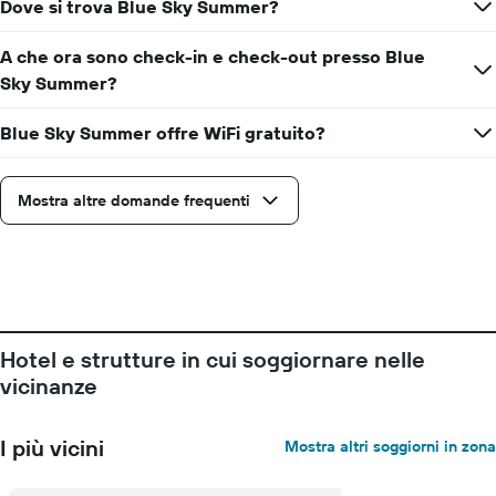
Dove si trova Blue Sky Summer?
indicare
il
prezzo
A che ora sono check-in e check-out presso Blue
medio
Sky Summer?
di
una
Blue Sky Summer offre WiFi gratuito?
camera
Mostra altre domande frequenti
Hotel e strutture in cui soggiornare nelle
vicinanze
I più vicini
Mostra altri soggiorni in zona