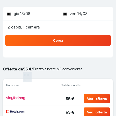
gio 13/08
-
ven 14/08
2 ospiti, 1 camera
Cerca
Offerte da
55 €
/
Prezzo a notte più conveniente
Fornitore
Totale a notte
55 €
Vedi offerta
65 €
Vedi offerta