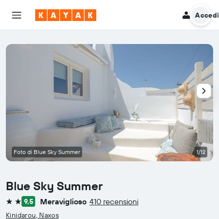
Acced
Foto di Blue Sky Summer
1/12
Blue Sky Summer
Meraviglioso
410 recensioni
9,5
2 stelle
Kinidarou, Naxos