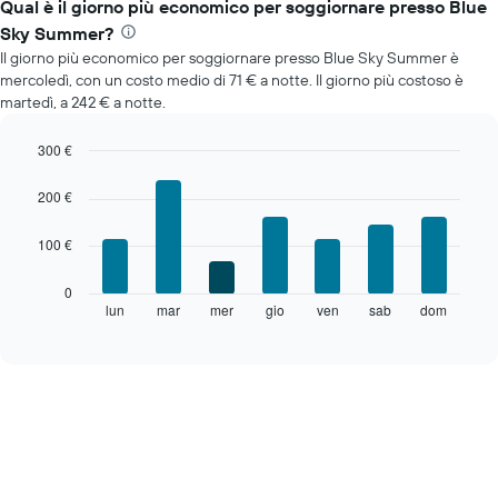
Qual è il giorno più economico per soggiornare presso Blue
Sky Summer?
Il giorno più economico per soggiornare presso Blue Sky Summer è
mercoledì, con un costo medio di 71 € a notte. Il giorno più costoso è
martedì, a 242 € a notte.
300 €
Bar
Chart
graphic.
chart
200 €
with
7
100 €
bars.
Il
0
grafico
lun
mar
mer
gio
ven
sab
dom
End
of
seguente
interactive
mostra
chart
il
prezzo
medio
di
una
camera