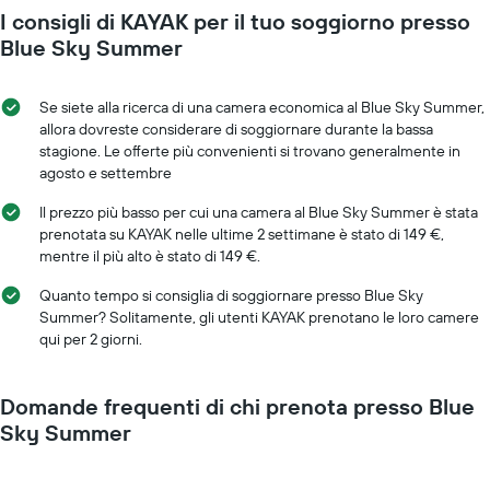
per
I consigli di KAYAK per il tuo soggiorno presso
ogni
giorno
Blue Sky Summer
della
settimana
Il
Se siete alla ricerca di una camera economica al Blue Sky Summer,
grafico
allora dovreste considerare di soggiornare durante la bassa
ha
stagione. Le offerte più convenienti si trovano generalmente in
1
agosto e settembre
asse
X
Il prezzo più basso per cui una camera al Blue Sky Summer è stata
a
prenotata su KAYAK nelle ultime 2 settimane è stato di 149 €,
indicare
mentre il più alto è stato di 149 €.
i
giorni
Quanto tempo si consiglia di soggiornare presso Blue Sky
della
Summer? Solitamente, gli utenti KAYAK prenotano le loro camere
settimana.
qui per 2 giorni.
Il
grafico
presenta
Domande frequenti di chi prenota presso Blue
1
Sky Summer
asse
Y
a