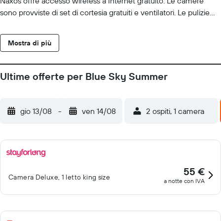
Naxos offre accesso wireless a Internet gratuito. Le camere
sono provviste di set di cortesia gratuiti e ventilatori. Le pulizie
vengono eseguite tutti i giorni. Le attività ricreative elencate di
seguito sono disponibili in loco o nelle vicinanze. È possibile che
Mostra di più
siano a pagamento.
Ultime offerte per Blue Sky Summer
gio 13/08
-
ven 14/08
2 ospiti, 1 camera
55 €
Camera Deluxe, 1 letto king size
a notte con IVA