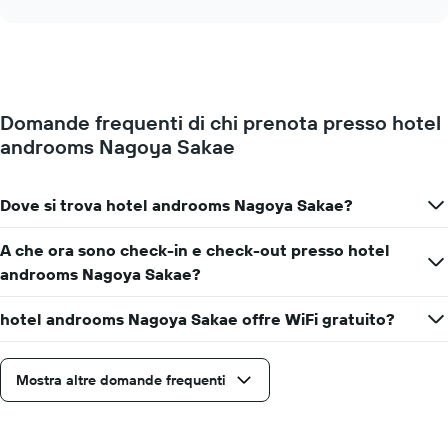
interactive
i
cambia
chart
giorni
il
della
prezzo
settimana.
di
Il
una
grafico
camera
presenta
Domande frequenti di chi prenota presso hotel
mano
1
androoms Nagoya Sakae
a
asse
mano
Y
che
a
ci
Dove si trova hotel androoms Nagoya Sakae?
indicare
si
il
avvicina
A che ora sono check-in e check-out presso hotel
prezzo
alla
medio
androoms Nagoya Sakae?
data
di
del
una
soggiorno
hotel androoms Nagoya Sakae offre WiFi gratuito?
camera
Il
grafico
ha
Mostra altre domande frequenti
1
asse
X