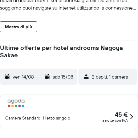
dotati di doccia, bidet e set di cortesia gratuiti. Durante il tuo
soggiorno puoi navigare su Internet utilizzando la connessione
wireless gratuita. Le pulizie vengono eseguite tutti i giorni;
inoltre, è possibile richiedere ferro/asse da stiro. I servizi ricreativi
Mostra di più
di un hotel includono una sauna e biciclette gratuite.
Ultime offerte per hotel androoms Nagoya
Sakae
ven 14/08
-
sab 15/08
2 ospiti, 1 camera
45 €
Camera Standard, 1 letto singolo
a notte con IVA