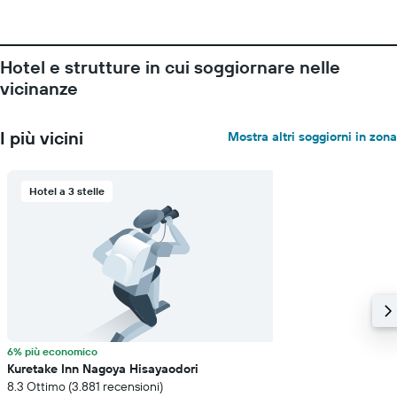
a
indicare
il
numero
Hotel e strutture in cui soggiornare nelle
di
giorni
vicinanze
prima
del
soggiorno
I più vicini
Mostra altri soggiorni in zona
Il
grafico
ha
Hotel a 3 stelle
1
asse
Y
a
indicare
il
prezzo
medio
di
6% più economico
una
Kuretake Inn Nagoya Hisayaodori
camera
8.3 Ottimo (3.881 recensioni)