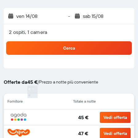
ven 14/08
-
sab 15/08
2 ospiti, 1 camera
Cerca
Offerte da
45 €
/
Prezzo a notte più conveniente
Fornitore
Totale a notte
45 €
Vedi offerta
47 €
Vedi offerta