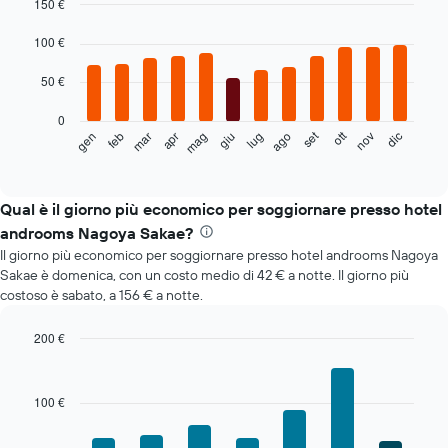
150 €
Bar
Chart
graphic.
100 €
chart
with
12
50 €
bars.
0
Il
set
ott
feb
mag
ago
nov
mar
giu
dic
gen
apr
lug
seguente
End
of
grafico
interactive
mostra
chart
il
Qual è il giorno più economico per soggiornare presso hotel
prezzo
androoms Nagoya Sakae?
medio
Il giorno più economico per soggiornare presso hotel androoms Nagoya
di
Sakae è domenica, con un costo medio di 42 € a notte. Il giorno più
una
costoso è sabato, a 156 € a notte.
camera
ogni
mese
200 €
Il
Bar
Chart
grafico
graphic.
chart
with
ha
100 €
7
1
bars.
asse