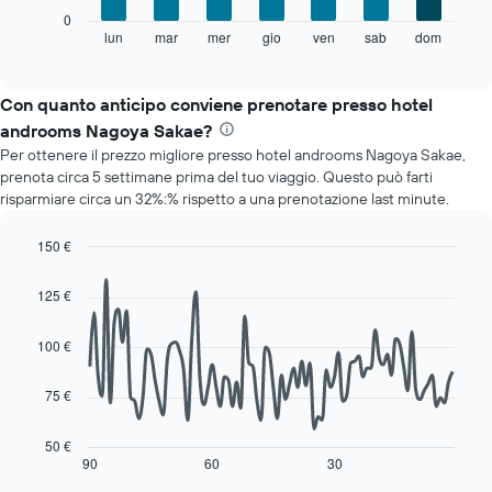
X
Il
0
a
grafico
lun
mar
mer
gio
ven
sab
dom
End
indicare
of
seguente
i
interactive
mostra
chart
mesi.
il
Con quanto anticipo conviene prenotare presso hotel
Il
prezzo
grafico
androoms Nagoya Sakae?
medio
ha
Per ottenere il prezzo migliore presso hotel androoms Nagoya Sakae,
di
1
prenota circa 5 settimane prima del tuo viaggio. Questo può farti
una
asse
risparmiare circa un 32%:% rispetto a una prenotazione last minute.
camera
Y
per
a
ogni
150 €
indicare
giorno
Line
Chart
il
della
graphic.
chart
prezzo
125 €
with
settimana
medio
90
Il
di
data
100 €
grafico
una
points.
ha
camera
1
75 €
Il
asse
seguente
X
grafico
50 €
a
mostra
90
60
30
End
indicare
of
come