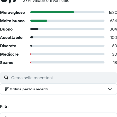
2774 valutazioni verificate
Meraviglioso
163
Molto buono
634
Buono
304
Accettabile
100
Discreto
60
Mediocre
30
Scarso
18
Ordina per
:
Più recenti
Filtri