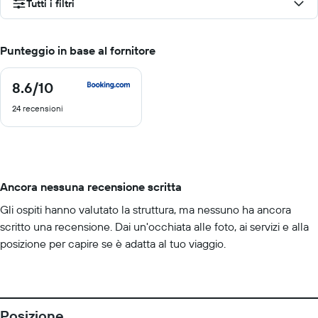
Tutti i filtri
Punteggio in base al fornitore
8.6
/10
8.6
di
24 recensioni
10
Ancora nessuna recensione scritta
Gli ospiti hanno valutato la struttura, ma nessuno ha ancora
scritto una recensione. Dai un'occhiata alle foto, ai servizi e alla
posizione per capire se è adatta al tuo viaggio.
Posizione