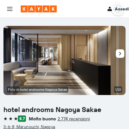
Acced
Foto di hotel androoms Nagoya Sakae
1/22
hotel androoms Nagoya Sakae
Molto buono
2.774 recensioni
8,7
3 stelle
3-6-8, Marunouchi, Nagoya