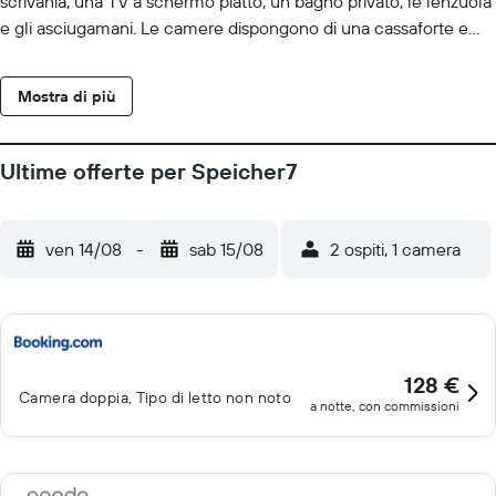
scrivania, una TV a schermo piatto, un bagno privato, le lenzuola
e gli asciugamani. Le camere dispongono di una cassaforte e
alcune camere sono complete di la vista sulla città. Tutte le
camere presso Speicher 7 Hotel prevedono i prodotti da bagno
Mostra di più
gratuiti e una docking station per iPod. A colazione troverete
opzioni a buffet, continentali o vegetariane. Teatro Nazionale di
Mannheim è a 2,7 km da questa struttura, mentre Luisenpark si
Ultime offerte per Speicher7
trova a 4,5 km dalla struttura. Aeroporto di Mannheim si trova a 8
km di distanza.
ven 14/08
-
sab 15/08
2 ospiti, 1 camera
128 €
Camera doppia, Tipo di letto non noto
a notte, con commissioni