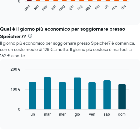
0
Il
set
ott
feb
mag
ago
nov
mar
giu
dic
gen
apr
lug
seguente
End
of
grafico
interactive
mostra
chart
il
Qual è il giorno più economico per soggiornare presso
prezzo
Speicher7?
medio
Il giorno più economico per soggiornare presso Speicher7 è domenica,
di
con un costo medio di 128 € a notte. Il giorno più costoso è martedì, a
una
162 € a notte.
camera
ogni
mese
200 €
Il
Bar
Chart
grafico
graphic.
chart
with
ha
100 €
7
1
bars.
asse
X
Il
0
a
grafico
lun
mar
mer
gio
ven
sab
dom
End
indicare
of
seguente
i
interactive
mostra
chart
mesi.
il
Il
prezzo