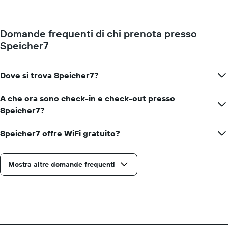
grafico
medio
ha
di
1
una
asse
Domande frequenti di chi prenota presso
camera
Y
Speicher7
per
a
ogni
indicare
giorno
il
della
Dove si trova Speicher7?
prezzo
settimana
medio
Il
di
A che ora sono check-in e check-out presso
grafico
una
Speicher7?
ha
camera
1
asse
Speicher7 offre WiFi gratuito?
X
a
indicare
Mostra altre domande frequenti
i
giorni
della
settimana.
Il
grafico