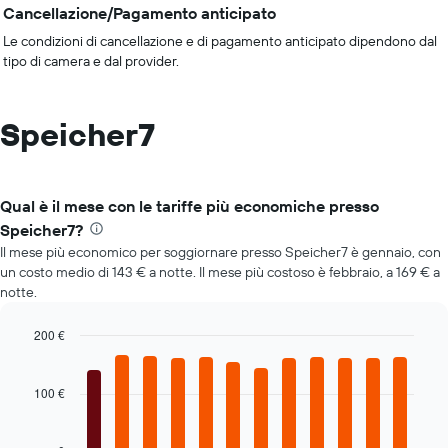
Cancellazione/Pagamento anticipato
Le condizioni di cancellazione e di pagamento anticipato dipendono dal
tipo di camera e dal provider.
Speicher7
Qual è il mese con le tariffe più economiche presso
Speicher7?
Il mese più economico per soggiornare presso Speicher7 è gennaio, con
un costo medio di 143 € a notte. Il mese più costoso è febbraio, a 169 € a
notte.
200 €
Bar
Chart
graphic.
chart
with
100 €
12
bars.