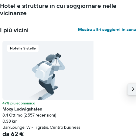
presenta
Hotel e strutture in cui soggiornare nelle
1
asse
vicinanze
Y
a
indicare
I più vicini
Mostra altri soggiorni in zona
il
prezzo
medio
Hotel a 3 stelle
di
una
camera
47% più economico
Moxy Ludwigshafen
8.4 Ottimo (2.557 recensioni)
0,38 km
Bar/Lounge, Wi-Fi gratis, Centro business
da 62 €