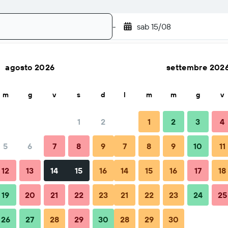
-
sab 15/08
agosto 2026
settembre 202
Cerca
m
g
v
s
d
l
m
m
g
v
1
2
1
2
3
4
5
6
7
8
9
7
8
9
10
11
Consigli e domande frequenti
Soggiorni nelle vicinanze
12
13
14
15
16
14
15
16
17
18
19
20
21
22
23
21
22
23
24
25
26
27
28
29
30
28
29
30