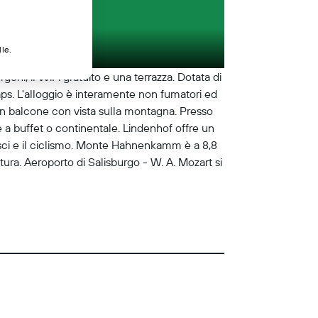
lle.
eni, il WiFi gratuito e una terrazza. Dotata di
aps. L'alloggio è interamente non fumatori ed
un balcone con vista sulla montagna. Presso
 a buffet o continentale. Lindenhof offre un
o sci e il ciclismo. Monte Hahnenkamm è a 8,8
ra. Aeroporto di Salisburgo - W. A. Mozart si