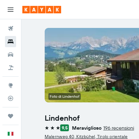
Voli
Hotel
Auto
Pacchetti vacanze
Explore
Foto di Lindenhof
Tracker voli
Trips
Lindenhof
Meraviglioso
196 recensioni
9,5
3 stelle
Italiano
Malernweg 40, Kitzbühel, Tirolo orientale