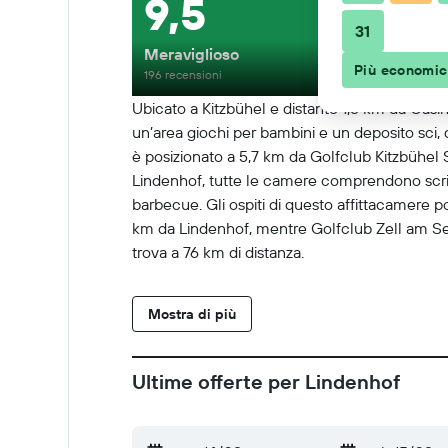
9,5
31
Meraviglioso
Più economi
196 recensioni
Ubicato a Kitzbühel e distante 1,6 km da Casin
un’area giochi per bambini e un deposito sci, 
è posizionato a 5,7 km da Golfclub Kitzbühel
Lindenhof, tutte le camere comprendono scriva
barbecue. Gli ospiti di questo affittacamere p
km da Lindenhof, mentre Golfclub Zell am See 
trova a 76 km di distanza.
Mostra di più
Ultime offerte per Lindenhof