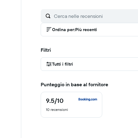
Ordina per
:
Più recenti
Filtri
Tutti i filtri
Punteggio in base al fornitore
9.5
/10
9.5
di
10 recensioni
10