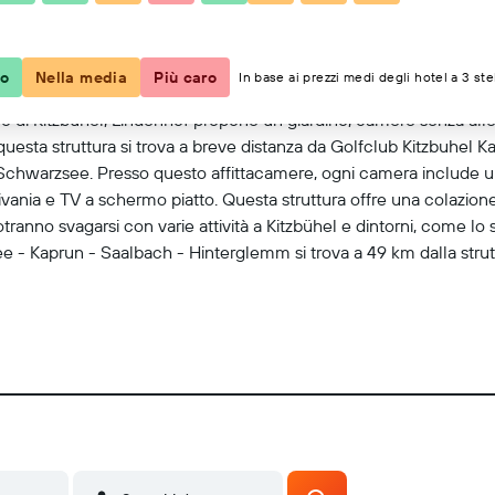
Mostra mappa
co
Nella media
Più caro
In base ai prezzi medi degli hotel a 3 ste
ò di Kitzbuhel, Lindenhof propone un giardino, camere senza allerg
questa struttura si trova a breve distanza da Golfclub Kitzbuhel K
 Schwarzsee. Presso questo affittacamere, ogni camera include 
nia e TV a schermo piatto. Questa struttura offre una colazione
otranno svagarsi con varie attività a Kitzbühel e dintorni, come l
- Kaprun - Saalbach - Hinterglemm si trova a 49 km dalla struttu