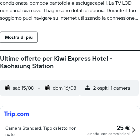
condizionata, comode pantofole e asciugacapelli. La TV LCD
con canali via cavo. I bagni sono dotati di doccia. Durante il tuo
soggiorno puoi navigare su Internet utilizzando la connessione
wireless e via cavo gratuita. Le pulizie vengono eseguite tutti i
giorni.
Mostra di più
Ultime offerte per Kiwi Express Hotel -
Kaohsiung Station
sab 15/08
-
dom 16/08
2 ospiti, 1 camera
25 €
Camera Standard, Tipo di letto non
a notte, con commissioni
noto