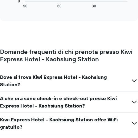
0
a
mostra
90
60
30
End
indicare
of
come
interactive
i
cambia
chart
giorni
il
della
prezzo
settimana.
di
Il
una
grafico
camera
presenta
Domande frequenti di chi prenota presso Kiwi
mano
1
Express Hotel - Kaohsiung Station
a
asse
mano
Y
che
a
ci
Dove si trova Kiwi Express Hotel - Kaohsiung
indicare
si
Station?
il
avvicina
prezzo
alla
medio
A che ora sono check-in e check-out presso Kiwi
data
di
del
Express Hotel - Kaohsiung Station?
una
soggiorno
camera
Il
Kiwi Express Hotel - Kaohsiung Station offre WiFi
grafico
gratuito?
ha
1