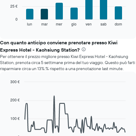
7
1
25 €
bars.
asse
X
Il
0
a
grafico
lun
mar
mer
gio
ven
sab
dom
End
indicare
of
seguente
i
interactive
mostra
chart
mesi.
il
Con quanto anticipo conviene prenotare presso Kiwi
Il
prezzo
grafico
Express Hotel - Kaohsiung Station?
medio
ha
Per ottenere il prezzo migliore presso Kiwi Express Hotel - Kaohsiung
di
1
Station, prenota circa 5 settimane prima del tuo viaggio. Questo può farti
una
asse
risparmiare circa un 13%:% rispetto a una prenotazione last minute.
camera
Y
per
a
ogni
300 €
indicare
giorno
Line
Chart
il
della
graphic.
chart
prezzo
with
settimana
200 €
medio
90
Il
di
data
grafico
una
points.
ha
camera
100 €
1
Il
asse
seguente
X
grafico