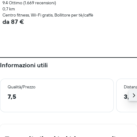
9.4 Ottimo (1.669 recensioni)
0,7 km
Centro fitness, Wi-Fi gratis, Bollitore per tè/caffè
da 87 €
Informazioni utili
Qualità/Prezzo
Distan
7,5
3,0