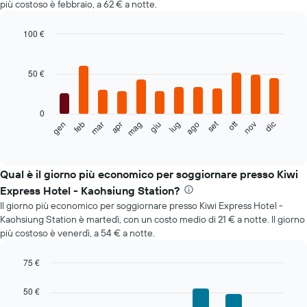
più costoso è febbraio, a 62 € a notte.
100 €
Bar
Chart
graphic.
chart
with
50 €
12
bars.
0
Il
set
ott
feb
mag
ago
nov
mar
giu
dic
gen
apr
lug
seguente
End
of
grafico
interactive
mostra
chart
il
Qual è il giorno più economico per soggiornare presso Kiwi
prezzo
Express Hotel - Kaohsiung Station?
medio
Il giorno più economico per soggiornare presso Kiwi Express Hotel -
di
Kaohsiung Station è martedì, con un costo medio di 21 € a notte. Il giorno
una
più costoso è venerdì, a 54 € a notte.
camera
ogni
mese
75 €
Il
Bar
Chart
grafico
graphic.
chart
50 €
with
ha