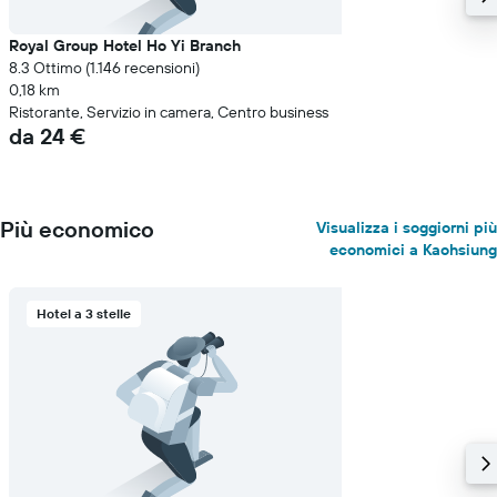
camera
Royal Group Hotel Ho Yi Branch
8.3 Ottimo (1.146 recensioni)
0,18 km
Ristorante, Servizio in camera, Centro business
da 24 €
Più economico
Visualizza i soggiorni più
economici a Kaohsiung
Hotel a 3 stelle