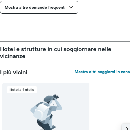
asse
Mostra altre domande frequenti
X
a
indicare
il
numero
di
giorni
prima
Hotel e strutture in cui soggiornare nelle
del
vicinanze
soggiorno
Il
grafico
I più vicini
Mostra altri soggiorni in zona
ha
1
asse
Hotel a 4 stelle
Y
a
indicare
il
prezzo
medio
di
una