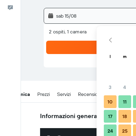
Commenti
sab 15/08
2 ospiti, 1 camera
l
m
3
4
Panoramica
Prezzi
Servizi
Recensioni
Posizione
10
11
Informazioni generali
17
18
24
25