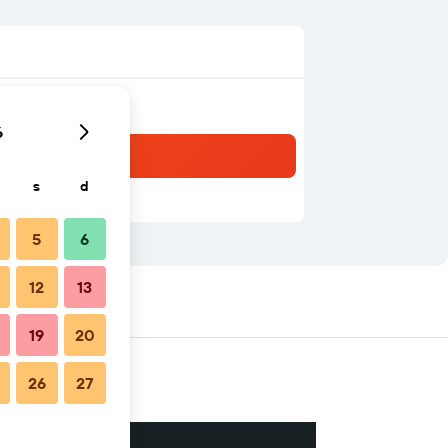
6
s
d
5
6
12
13
 nelle vicinanze
19
20
26
27