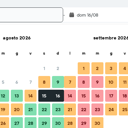
-
dom 16/08
agosto 2026
settembre 202
Cerca
m
g
v
s
d
l
m
m
g
v
1
2
1
2
3
4
5
6
7
8
9
7
8
9
10
11
Quando prenotare
Consigli e domande frequenti
Soggiorni
12
13
14
15
16
14
15
16
17
18
19
20
21
22
23
21
22
23
24
25
26
27
28
29
30
28
29
30