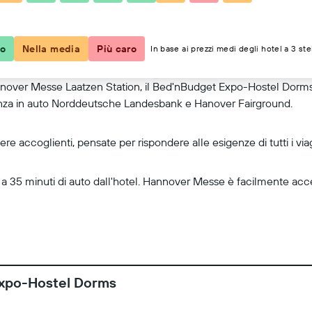
Mostra mappa
co
Nella media
Più caro
In base ai prezzi medi degli hotel a 3 ste
nnover Messe Laatzen Station, il Bed'nBudget Expo-Hostel Dorms è i
stanza in auto Norddeutsche Landesbank e Hanover Fairground.
accoglienti, pensate per rispondere alle esigenze di tutti i viag
 35 minuti di auto dall'hotel. Hannover Messe è facilmente acce
Expo-Hostel Dorms