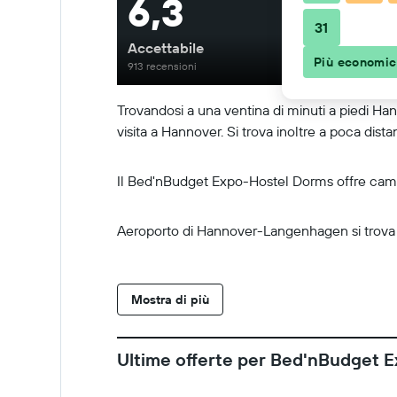
6,3
31
Accettabile
Più economi
913 recensioni
Trovandosi a una ventina di minuti a piedi Ha
visita a Hannover. Si trova inoltre a poca di
Il Bed'nBudget Expo-Hostel Dorms offre camere 
Aeroporto di Hannover-Langenhagen si trova a
Mostra di più
Ultime offerte per Bed'nBudget 