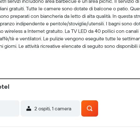
tri servizi includono area barbecue e un'area picnic. Il servizio d
iani gratuiti. Tutte le camere sono dotate di balcone o patio. Que
sono preparati con biancheria da letto di alta qualità. In questa s
anzo indipendente e pentole/stoviglie/utensili. I bagni sono dotati
wireless a Internet gratuito. La TV LED da 40 pollici con canali
affè/tè e ventilatori. Le pulizie vengono eseguite tutte le settiman
i giorni. Le attività ricreative elencate di seguito sono disponibili
otel
2 ospiti, 1 camera