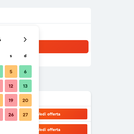
6
s
d
5
6
12
13
19
20
Vedi offerta
26
27
Vedi offerta