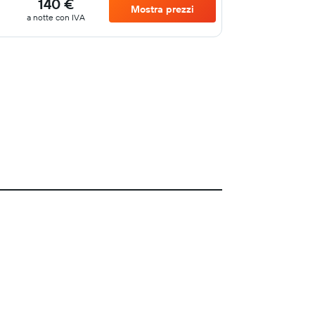
140 €
Mostra prezzi
a notte con IVA