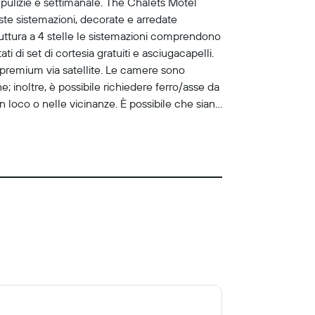
i pulizie è settimanale. The Chalets Motel
ste sistemazioni, decorate e arredate
truttura a 4 stelle le sistemazioni comprendono
 di set di cortesia gratuiti e asciugacapelli.
 premium via satellite. Le camere sono
e; inoltre, è possibile richiedere ferro/asse da
 in loco o nelle vicinanze. È possibile che siano