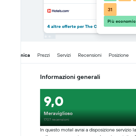
31
Più economi
4 altre offerte per The Chalets Motel
Panoramica
Prezzi
Servizi
Recensioni
Posizione
Informazioni generali
9,0
Meraviglioso
1707 recensioni
In questo motel avrai a disposizione servizio l