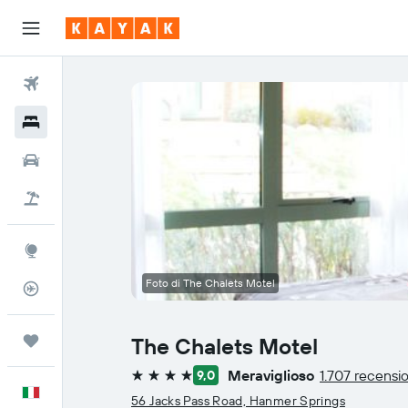
Voli
Hotel
Auto
Pacchetti vacanze
Explore
Foto di The Chalets Motel
Tracker voli
Trips
The Chalets Motel
Meraviglioso
1.707 recensio
9,0
4 stelle
Italiano
56 Jacks Pass Road, Hanmer Springs