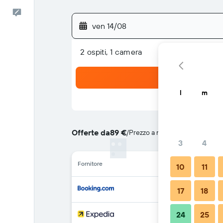
Commenti
ven 14/08
2 ospiti, 1 camera
l
m
Offerte da
89 €
/
Prezzo a notte più convenient
3
4
Fornitore
10
11
17
18
24
25