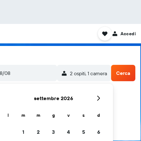
Accedi
08/08
Cerca
2 ospiti, 1 camera
settembre 2026
l
m
m
g
v
s
d
1
2
3
4
5
6