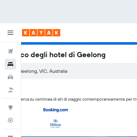
Voli
Elenco degli hotel di Geelong
Hotel
Geelong, VIC, Australia
Auto
Pacchetti vacanze
KAYAK cerca su centinaia di siti di viaggio contemporaneamente per t
Explore
Tracker voli