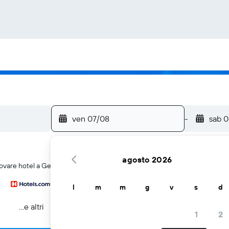
ven 07/08
-
sab 
agosto 2026
rovare hotel a Geelong
l
m
m
g
v
s
d
...e altri
1
2