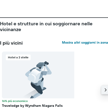
X
a
indicare
il
numero
Hotel e strutture in cui soggiornare nelle
di
giorni
vicinanze
prima
del
soggiorno
I più vicini
Mostra altri soggiorni in zona
Il
grafico
ha
Hotel a 2 stelle
1
asse
Y
a
indicare
il
prezzo
medio
di
16% più economico
una
Travelodge by Wyndham Niagara Falls
camera