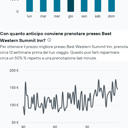
asse
X
Il
0
a
grafico
lun
mar
mer
gio
ven
sab
dom
End
indicare
of
seguente
i
interactive
mostra
chart
mesi.
il
Con quanto anticipo conviene prenotare presso Best
Il
prezzo
grafico
Western Summit Inn?
medio
ha
Per ottenere il prezzo migliore presso Best Western Summit Inn, prenota
di
1
circa 12 settimane prima del tuo viaggio. Questo può farti risparmiare
una
asse
circa un 50%:% rispetto a una prenotazione last minute.
camera
Y
per
a
ogni
200 €
indicare
giorno
Line
Chart
il
della
graphic.
chart
prezzo
with
settimana
150 €
medio
90
Il
di
data
grafico
una
points.
ha
camera
100 €
1
Il
asse
seguente
X
grafico
50 €
a
mostra
90
60
30
End