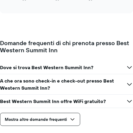
indicare
of
come
interactive
i
cambia
chart
giorni
il
della
prezzo
settimana.
di
Il
una
grafico
camera
presenta
Domande frequenti di chi prenota presso Best
mano
1
Western Summit Inn
a
asse
mano
Y
che
a
ci
Dove si trova Best Western Summit Inn?
indicare
si
il
avvicina
A che ora sono check-in e check-out presso Best
prezzo
alla
medio
Western Summit Inn?
data
di
del
una
soggiorno
Best Western Summit Inn offre WiFi gratuito?
camera
Il
grafico
ha
Mostra altre domande frequenti
1
asse