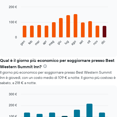
200 €
Bar
Chart
graphic.
chart
with
100 €
12
bars.
0
Il
set
ott
feb
mag
ago
nov
mar
giu
dic
gen
apr
lug
seguente
End
of
grafico
interactive
mostra
chart
il
Qual è il giorno più economico per soggiornare presso Best
prezzo
Western Summit Inn?
medio
Il giorno più economico per soggiornare presso Best Western Summit
di
Inn è giovedì, con un costo medio di 109 € a notte. Il giorno più costoso è
una
sabato, a 218 € a notte.
camera
ogni
mese
300 €
Il
Bar
Chart
grafico
graphic.
chart
200 €
with
ha
7
1
100 €
bars.