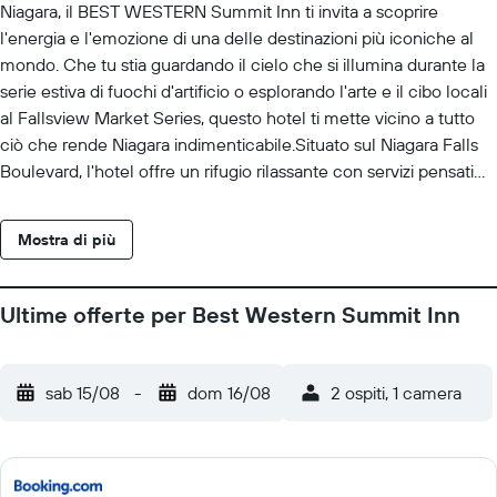
Niagara, il BEST WESTERN Summit Inn ti invita a scoprire
l'energia e l'emozione di una delle destinazioni più iconiche al
mondo. Che tu stia guardando il cielo che si illumina durante la
serie estiva di fuochi d'artificio o esplorando l'arte e il cibo locali
al Fallsview Market Series, questo hotel ti mette vicino a tutto
ciò che rende Niagara indimenticabile.Situato sul Niagara Falls
Boulevard, l'hotel offre un rifugio rilassante con servizi pensati
per migliorare il tuo soggiorno. Gli ospiti potranno approfittare di
un'ampia piscina coperta con grandi finestre, di un moderno
Mostra di più
centro fitness e di una sala giochi che aggiunge un tocco
divertente ai momenti di relax. Ogni mattina inizia con una
colazione continentale gratuita che comprende uova, frutta
Ultime offerte per Best Western Summit Inn
fresca e caffè, per dare energia alla tua giornata di avventure. Le
camere sono pulite e comode e dispongono di accesso Wi-Fi a
Internet gratuito, televisore a schermo piatto e macchina per il
sab 15/08
-
dom 16/08
2 ospiti, 1 camera
caffè.Le attrazioni nelle vicinanze includono il parco statale delle
cascate del Niagara, il vecchio forte Niagara e il casinò Seneca
Niagara. Per chi ama i sapori locali, ristoranti come El Cubilete e
Leon's Italian Bistro offrono piatti autentici a pochi minuti di