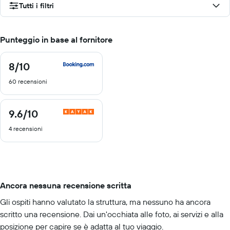
Tutti i filtri
Punteggio in base al fornitore
8
/10
8
di
60 recensioni
10
9.6
/10
9.6
di
4 recensioni
10
Ancora nessuna recensione scritta
Gli ospiti hanno valutato la struttura, ma nessuno ha ancora
scritto una recensione. Dai un'occhiata alle foto, ai servizi e alla
posizione per capire se è adatta al tuo viaggio.