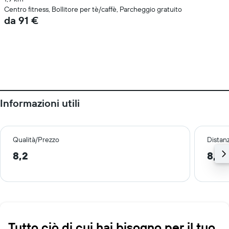
Centro fitness, Bollitore per tè/caffè, Parcheggio gratuito
da 91 €
Informazioni utili
Qualità/Prezzo
Distan
8,2
8,4 
Tutto ciò di cui hai bisogno per il tuo