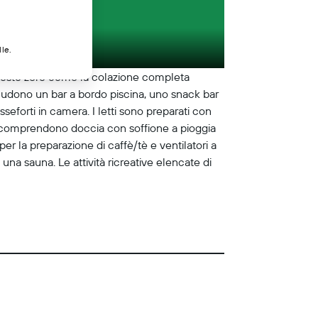
lle.
a costo zero come la colazione completa
ncludono un bar a bordo piscina, uno snack bar
eforti in camera. I letti sono preparati con
gni comprendono doccia con soffione a pioggia
 per la preparazione di caffè/tè e ventilatori a
e una sauna. Le attività ricreative elencate di