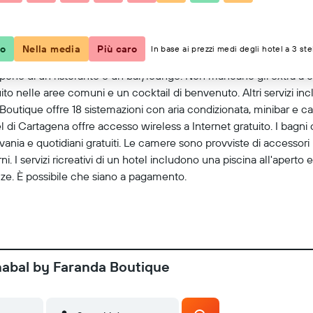
Mostra mappa
co
Nella media
Più caro
In base ai prezzi medi degli hotel a 3 ste
dispone di un ristorante e un bar/lounge. Non mancano gli extra 
tuito nelle aree comuni e un cocktail di benvenuto. Altri servizi i
tique offre 18 sistemazioni con aria condizionata, minibar e cass
tel di Cartagena offre accesso wireless a Internet gratuito. I ba
scrivania e quotidiani gratuiti. Le camere sono provviste di accessori
rni. I servizi ricreativi di un hotel includono una piscina all'aperto 
anze. È possibile che siano a pagamento.
nabal by Faranda Boutique