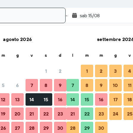
-
sab 15/08
agosto 2026
settembre 202
Cerca
m
g
v
s
d
l
m
m
g
v
1
2
1
2
3
4
5
6
7
8
9
7
8
9
10
11
Quando prenotare
Consigli e domande frequenti
Soggiorni
12
13
14
15
16
14
15
16
17
18
19
20
21
22
23
21
22
23
24
25
26
27
28
29
30
28
29
30