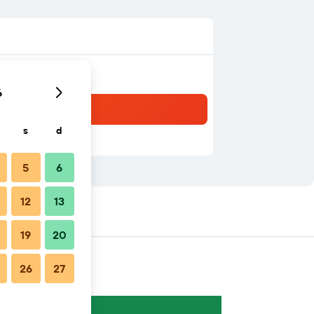
6
s
d
5
6
12
13
 nelle vicinanze
19
20
26
27