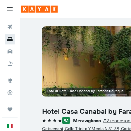
Voli
Hotel
Auto
Pacchetti vacanze
Explore
Foto di Hotel Casa Canabal by Faranda Boutique
Tracker voli
Trips
Hotel Casa Canabal by Far
Meraviglioso
712 recension
9,1
4 stelle
Italiano
Getsemani, Calle Tripita Y Media N 31-39, Cart