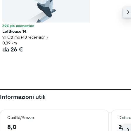
39% più economico
Lofthouse 14
9.1 Ottimo (48 recensioni)
0,39 km
da 26 €
Informazioni utili
Qualità/Prezzo
Distan
8,0
2,3 