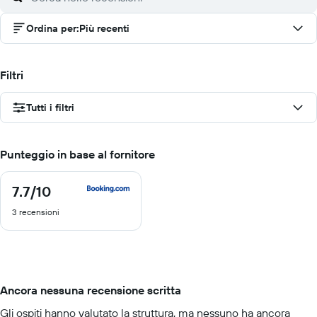
Ordina per
:
Più recenti
Filtri
Tutti i filtri
Punteggio in base al fornitore
7.7
/10
7.7
di
3 recensioni
10
Ancora nessuna recensione scritta
Gli ospiti hanno valutato la struttura, ma nessuno ha ancora