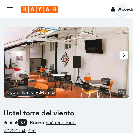
Acced
Foto di Hotel torre del viento
1/16
Hotel torre del viento
Buono
656 recensioni
7,7
3 stelle
27120 Cl. 4b, Cali