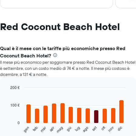
Red Coconut Beach Hotel
Qual è il mese con le tariffe più economiche presso Red
Coconut Beach Hotel?
Il mese più economico per soggiornare presso Red Coconut Beach Hotel
è settembre, con un costo medio di 74 € a notte. Il mese più costoso è
dicembre, a 131 € a notte.
200 €
Bar
Chart
graphic.
chart
with
100 €
12
bars.
0
Il
set
ott
feb
mag
ago
nov
mar
giu
dic
gen
apr
lug
seguente
End
of