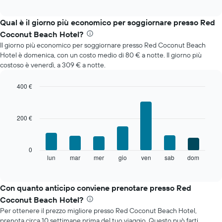
grafico
interactive
mostra
chart
il
Qual è il giorno più economico per soggiornare presso Red
prezzo
Coconut Beach Hotel?
medio
Il giorno più economico per soggiornare presso Red Coconut Beach
di
Hotel è domenica, con un costo medio di 80 € a notte. Il giorno più
una
costoso è venerdì, a 309 € a notte.
camera
ogni
mese
400 €
Il
Bar
Chart
grafico
graphic.
chart
with
ha
200 €
7
1
bars.
asse
X
Il
0
a
grafico
lun
mar
mer
gio
ven
sab
dom
End
indicare
of
seguente
i
interactive
mostra
chart
mesi.
il
Con quanto anticipo conviene prenotare presso Red
Il
prezzo
grafico
Coconut Beach Hotel?
medio
ha
Per ottenere il prezzo migliore presso Red Coconut Beach Hotel,
di
1
prenota circa 10 settimane prima del tuo viaggio. Questo può farti