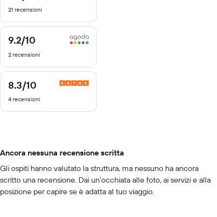
di
21 recensioni
10
9.2
/10
9.2
di
2 recensioni
10
8.3
/10
8.3
di
4 recensioni
10
Ancora nessuna recensione scritta
Gli ospiti hanno valutato la struttura, ma nessuno ha ancora
scritto una recensione. Dai un'occhiata alle foto, ai servizi e alla
posizione per capire se è adatta al tuo viaggio.