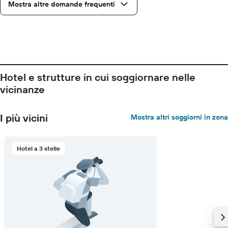
Il
Mostra altre domande frequenti
grafico
ha
1
asse
Y
a
indicare
Hotel e strutture in cui soggiornare nelle
il
vicinanze
prezzo
medio
di
I più vicini
Mostra altri soggiorni in zona
una
camera
Hotel a 3 stelle