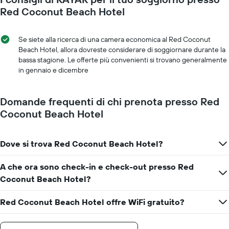
Y
che
Red Coconut Beach Hotel
a
ci
indicare
si
il
avvicina
Se siete alla ricerca di una camera economica al Red Coconut
prezzo
alla
Beach Hotel, allora dovreste considerare di soggiornare durante la
medio
data
bassa stagione. Le offerte più convenienti si trovano generalmente
di
del
in gennaio e dicembre
una
soggiorno
camera
Il
grafico
Domande frequenti di chi prenota presso Red
ha
Coconut Beach Hotel
1
asse
X
Dove si trova Red Coconut Beach Hotel?
a
indicare
il
A che ora sono check-in e check-out presso Red
numero
Coconut Beach Hotel?
di
giorni
Red Coconut Beach Hotel offre WiFi gratuito?
prima
del
soggiorno