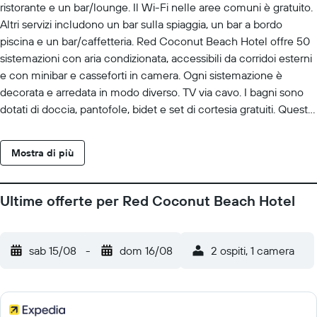
ristorante e un bar/lounge. Il Wi-Fi nelle aree comuni è gratuito.
Altri servizi includono un bar sulla spiaggia, un bar a bordo
piscina e un bar/caffetteria. Red Coconut Beach Hotel offre 50
sistemazioni con aria condizionata, accessibili da corridoi esterni
e con minibar e casseforti in camera. Ogni sistemazione è
decorata e arredata in modo diverso. TV via cavo. I bagni sono
dotati di doccia, pantofole, bidet e set di cortesia gratuiti. Questo
resort di Boracay offre accesso wireless a Internet gratuito. Le
dotazioni business comprendono scrivania, quotidiani gratuiti e
Mostra di più
telefono; chiamate urbane gratuite (potrebbero essere previste
restrizioni). Le camere sono provviste di acqua minerale gratuita
e asciugacapelli. Couverture serale e pulizie tutti i giorni. Su
Ultime offerte per Red Coconut Beach Hotel
richiesta è disponibile inoltre: servizio massaggi in camera. I
servizi ricreativi di un resort includono una piscina all'aperto. Le
attività ricreative elencate di seguito sono disponibili in loco o
sab 15/08
-
dom 16/08
2 ospiti, 1 camera
nelle vicinanze. È possibile che siano a pagamento.