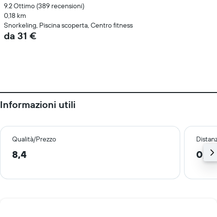
9.2 Ottimo (389 recensioni)
0,18 km
Snorkeling, Piscina scoperta, Centro fitness
da 31 €
Informazioni utili
Qualità/Prezzo
Distan
8,4
0,3