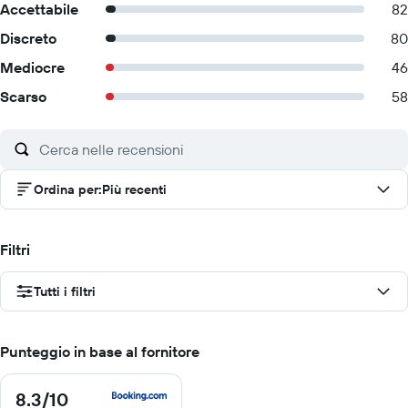
Accettabile
82
Discreto
80
Mediocre
46
Scarso
58
Ordina per
:
Più recenti
Filtri
Tutti i filtri
Punteggio in base al fornitore
8.3
/10
8.3