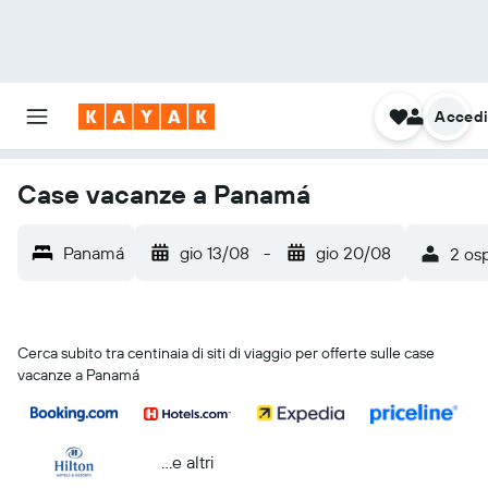
Acced
Case vacanze a Panamá
Panamá
gio 13/08
-
gio 20/08
2 osp
Cerca subito tra centinaia di siti di viaggio per offerte sulle case
vacanze a Panamá
...e altri