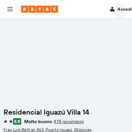
Acced
Residencial Iguazú Villa 14
Molto buono
478 recensioni
8,8
2 stelle
Fray Luis Beltran 462, Puerto Iguazú, Misiones