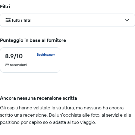
Filtri
Tutti i filtri
Punteggio in base al fornitore
8.9
/10
8.9
di
29 recensioni
10
Ancora nessuna recensione scritta
Gli ospiti hanno valutato la struttura, ma nessuno ha ancora
scritto una recensione. Dai un'occhiata alle foto, ai servizi e alla
posizione per capire se è adatta al tuo viaggio.