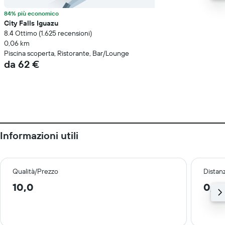
84% più economico
City Falls Iguazu
8.4 Ottimo (1.625 recensioni)
0,06 km
Piscina scoperta, Ristorante, Bar/Lounge
da 62 €
Informazioni utili
Qualità/Prezzo
Distan
10,0
0,7 