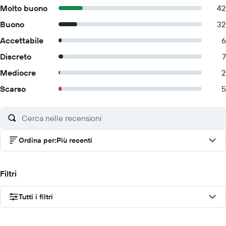
Molto buono
42
Buono
32
Accettabile
6
Discreto
7
Mediocre
2
Scarso
5
Ordina per
:
Più recenti
Filtri
Tutti i filtri