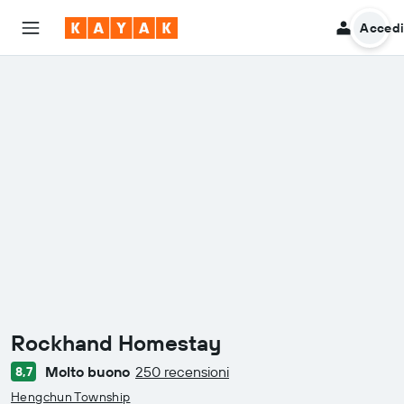
Acced
Rockhand Homestay
Molto buono
250 recensioni
8,7
categoria 0
Hengchun Township