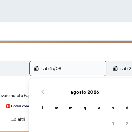
sab 15/08
-
sab 
agosto 2026
ovare hotel a Papanui
l
m
m
g
v
s
d
...e altri
1
2