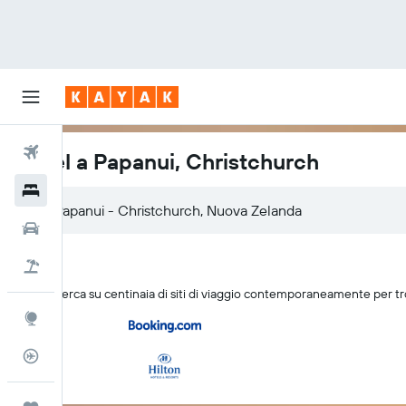
Voli
Hotel a Papanui, Christchurch
Hotel
Papanui - Christchurch, Nuova Zelanda
Auto
Pacchetti vacanze
KAYAK cerca su centinaia di siti di viaggio contemporaneamente per tr
Explore
Tracker voli