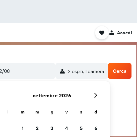
Accedi
22/08
Cerca
2 ospiti, 1 camera
settembre 2026
l
m
m
g
v
s
d
1
2
3
4
5
6