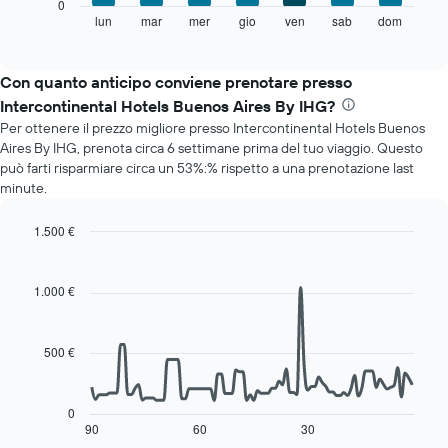
Il
0
a
grafico
lun
mar
mer
gio
ven
sab
dom
End
indicare
of
seguente
i
interactive
mostra
chart
mesi.
il
Con quanto anticipo conviene prenotare presso
Il
prezzo
grafico
Intercontinental Hotels Buenos Aires By IHG?
medio
ha
Per ottenere il prezzo migliore presso Intercontinental Hotels Buenos
di
1
Aires By IHG, prenota circa 6 settimane prima del tuo viaggio. Questo
una
asse
può farti risparmiare circa un 53%:% rispetto a una prenotazione last
camera
Y
minute.
per
a
ogni
indicare
giorno
1.500 €
il
della
Line
Chart
prezzo
settimana
graphic.
chart
medio
with
Il
1.000 €
di
90
grafico
una
data
ha
camera
points.
1
500 €
asse
Il
X
seguente
a
grafico
0
indicare
mostra
90
60
30
End
i
of
come