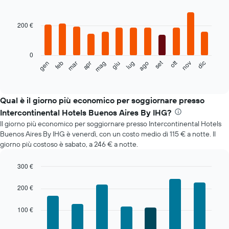
Bar
Chart
graphic.
chart
with
200 €
12
bars.
0
Il
set
ott
feb
mag
ago
nov
mar
giu
dic
gen
apr
lug
seguente
End
of
grafico
interactive
mostra
chart
il
Qual è il giorno più economico per soggiornare presso
prezzo
Intercontinental Hotels Buenos Aires By IHG?
medio
Il giorno più economico per soggiornare presso Intercontinental Hotels
di
Buenos Aires By IHG è venerdì, con un costo medio di 115 € a notte. Il
una
giorno più costoso è sabato, a 246 € a notte.
camera
ogni
mese
300 €
Il
Bar
Chart
grafico
graphic.
chart
200 €
with
ha
7
1
100 €
bars.
asse
X