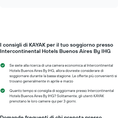
giorni
interactive
cambia
chart
della
il
settimana.
prezzo
Il
di
grafico
una
presenta
camera
1
mano
asse
a
Y
I consigli di KAYAK per il tuo soggiorno presso
mano
a
che
Intercontinental Hotels Buenos Aires By IHG
indicare
ci
il
si
prezzo
avvicina
Se siete alla ricerca di una camera economica al Intercontinental
medio
alla
Hotels Buenos Aires By IHG, allora dovreste considerare di
di
data
soggiornare durante la bassa stagione. Le offerte più convenienti si
una
del
trovano generalmente in aprile e marzo
camera
soggiorno
Il
Quanto tempo si consiglia di soggiornare presso Intercontinental
grafico
Hotels Buenos Aires By IHG? Solitamente, gli utenti KAYAK
ha
prenotano le loro camere qui per 3 giorni.
1
asse
X
Domande frequenti di chi prenota presso