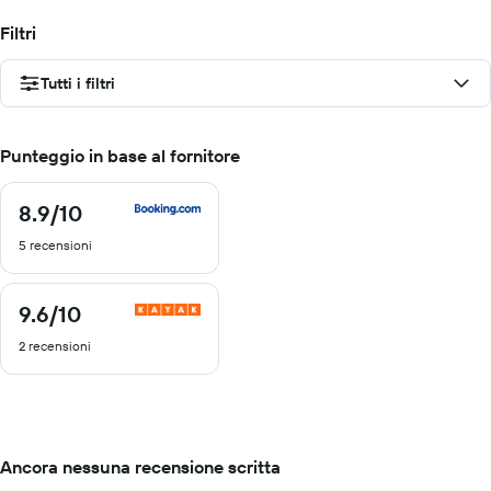
Filtri
Tutti i filtri
Punteggio in base al fornitore
8.9
/10
8.9
di
5 recensioni
10
9.6
/10
9.6
di
2 recensioni
10
Ancora nessuna recensione scritta