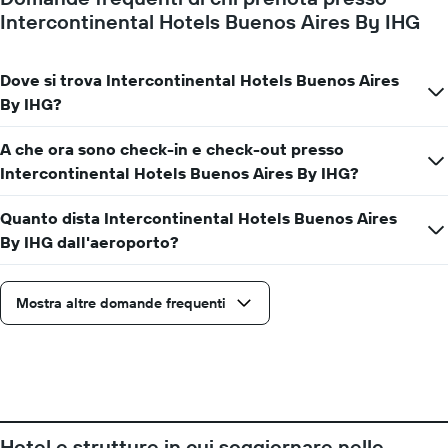
a
Intercontinental Hotels Buenos Aires By IHG
indicare
il
numero
Dove si trova Intercontinental Hotels Buenos Aires
di
giorni
By IHG?
prima
del
A che ora sono check-in e check-out presso
soggiorno
Intercontinental Hotels Buenos Aires By IHG?
Il
grafico
ha
Quanto dista Intercontinental Hotels Buenos Aires
1
By IHG dall'aeroporto?
asse
Y
a
Mostra altre domande frequenti
indicare
il
prezzo
medio
di
una
camera
Hotel e strutture in cui soggiornare nelle